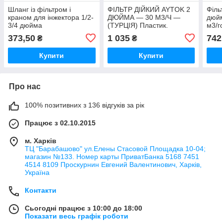
Шланг із фільтром і
ФІЛЬТР ДІЙКИЙ AYTOK 2
Філь
краном для інжектора 1/2-
ДЮЙМА — 30 М3/Ч —
дюйм
3/4 дюйма
(ТУРЦІЯ) Пластик.
м3/г
373,50
1 035
742
₴
₴
Купити
Купити
Про нас
100% позитивних з 136 відгуків за рік
Працює з 02.10.2015
м. Харків
ТЦ "Барабашово" ул.Елены Стасовой Площадка 10-04;
магазин №133. Номер карты ПриватБанка 5168 7451
4514 8109 Проскурнин Евгений Валентинович, Харків,
Україна
Контакти
Сьогодні працює з 10:00 до 18:00
Показати весь графік роботи