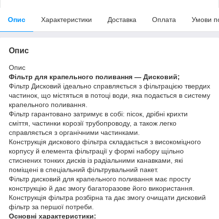
Опис
Характеристики
Доставка
Оплата
Умови п
Опис
Опис
Фільтр для крапельного поливання — Дисковий;
Фільтр Дисковий ідеально справляється з фільтрацією твердих
частинок, що містяться в потоці води, яка подається в систему
крапельного поливання.
Фільтр гарантовано затримує в собі: пісок, дрібні крихти
сміття, частинки корозії трубопроводу, а також легко
справляється з органічними частинками.
Конструкція дискового фільтра складається з високоміцного
корпусу й елемента фільтрації у формі набору щільно
стиснених тонких дисків із радіальними канавками, які
поміщені в спеціальний фільтрувальний пакет.
Фільтр дисковий для крапельного поливання має просту
конструкцію й дає змогу багаторазове його використання.
Конструкція фільтра розбірна та дає змогу очищати дисковий
фільтр за першої потреби.
Основні характеристики: