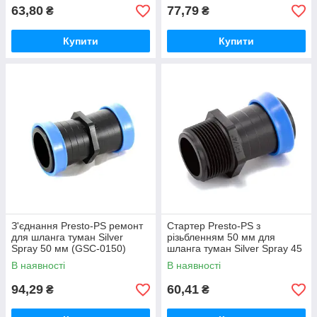
63,80
77,79
₴
₴
Купити
Купити
З'єднання Presto-PS ремонт
Стартер Presto-PS з
для шланга туман Silver
різьбленням 50 мм для
Spray 50 мм (GSC-0150)
шланга туман Silver Spray 45
мм (GSM-014563)
В наявності
В наявності
94,29
60,41
₴
₴