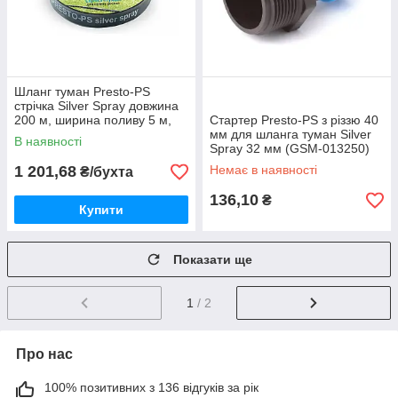
Шланг туман Presto-PS
стрічка Silver Spray довжина
200 м, ширина поливу 5 м,
Стартер Presto-PS з різзю 40
діаметр 25 мм (402007-5)
мм для шланга туман Silver
В наявності
Spray 32 мм (GSM-013250)
1 201,68
Немає в наявності
₴/бухта
136,10
₴
Купити
Показати ще
1
/ 2
Про нас
100% позитивних з 136 відгуків за рік