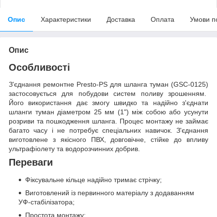
Опис
Характеристики
Доставка
Оплата
Умови п
Опис
Особливості
З'єднання ремонтне Presto-PS для шланга туман (GSC-0125)
застосовується для побудови систем поливу зрошенням.
Його використання дає змогу швидко та надійно з'єднати
шланги туман діаметром 25 мм (1") між собою або усунути
розриви та пошкодження шланга. Процес монтажу не займає
багато часу і не потребує спеціальних навичок. З'єднання
виготовлене з якісного ПВХ, довговічне, стійке до впливу
ультрафіолету та водорозчинних добрив.
Переваги
Фіксувальне кільце надійно тримає стрічку;
Виготовлений із первинного матеріалу з додаванням
УФ-стабілізатора;
Простота монтажу;