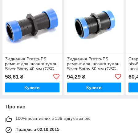
З'єднання Presto-PS
З'єднання Presto-PS
Стар
ремонт для шланга туман
ремонт для шланга туман
різь
Silver Spray 40 мм (GSC-
Silver Spray 50 мм (GSC-
шлан
0140)
0150)
45 
58,61
94,29
60,
₴
₴
Купити
Купити
Про нас
100% позитивних з 136 відгуків за рік
Працює з 02.10.2015