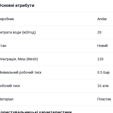
Основні атрибути
иробник
Andar
итрата води (м3/год)
20
Стан
Новий
ільтрація, Меш (Mesh)
120
інімальний робочий тиск
0.5 Бар
обочий тиск
10 атм
атеріал
Пластик
Користувальницькі характеристики