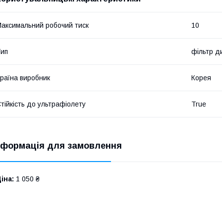
аксимальний робочий тиск
10
ип
фільтр д
раїна виробник
Корея
тійкість до ультрафіолету
True
нформація для замовлення
іна:
1 050 ₴