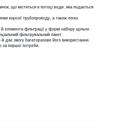
нок, що містяться в потоці води, яка подається
тинки корозії трубопроводу, а також легко
 й елемента фільтрації у формі набору щільно
пеціальний фільтрувальний пакет.
 й дає змогу багаторазове його використання.
р за першої потреби.