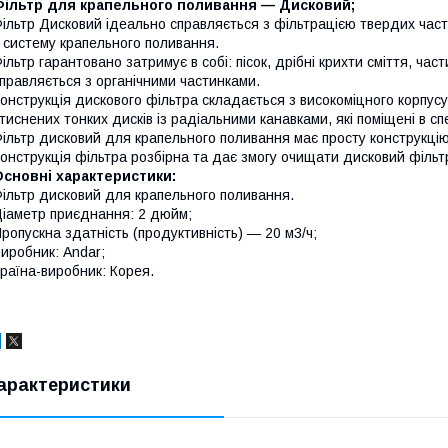
Фільтр для крапельного поливання — Дисковий;
ільтр Дисковий ідеально справляється з фільтрацією твердих части
 систему крапельного поливання.
ільтр гарантовано затримує в собі: пісок, дрібні крихти сміття, час
правляється з органічними частинками.
онструкція дискового фільтра складається з високоміцного корпусу
тиснених тонких дисків із радіальними канавками, які поміщені в с
ільтр дисковий для крапельного поливання має просту конструкцію
онструкція фільтра розбірна та дає змогу очищати дисковий фільт
сновні характеристики:
ільтр дисковий для крапельного поливання.
іаметр приєднання: 2 дюйм;
ропускна здатність (продуктивність) — 20 м3/ч;
иробник: Andar;
раїна-виробник: Корея.
арактеристики