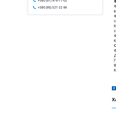
+380 (97) 976-77-01
Ф
+380 (95) 527-21-96
в
Ф
с
К
с
Ф
К
О
Ф
Д
П
В
К
Х