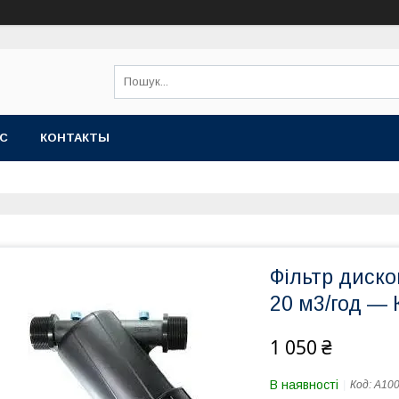
АС
КОНТАКТЫ
Фільтр диско
20 м3/год — 
1 050 ₴
В наявності
Код:
А10