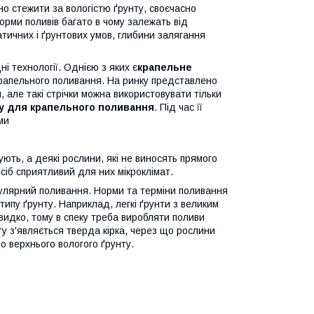
о стежити за вологістю ґрунту, своєчасно
орми поливів багато в чому залежать від
матичних і ґрунтових умов, глибини залягання
і технології. Однією з яких є
крапельне
крапельного поливання. На ринку представлено
 але такі стрічки можна використовувати тільки
у для крапельного поливання
. Під час її
ми
ують, а деякі рослини, які не виносять прямого
сіб сприятливий для них мікроклімат.
гулярний поливання. Норми та терміни поливання
типу ґрунту. Наприклад, легкі ґрунти з великим
швидко, тому в спеку треба виробляти поливи
ту з'являється тверда кірка, через що рослини
о верхнього вологого ґрунту.