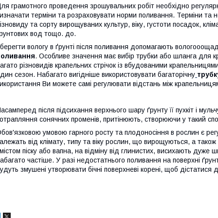
ля грамотного проведення зрошувальних робіт необхідно регулярн
изначати терміни та розраховувати норми поливання. Терміни та н
ізновиду та сорту вирощуваних культур, віку, густоти посадок, клі
рунтових вод тощо. до.
берегти вологу в ґрунті після поливання допомагають вологооощадн
поливання
. Особливе значення має вибір трубки або шланга для 
агато різновидів крапельних стрічок із вбудованими крапельницями,
дин сезон. Набагато вигідніше використовувати багаторічну
трубк
икористання Ви можете самі регулювати відстань між крапельниця
асамперед після підсихання верхнього шару ґрунту її пухкіт і мульч
отрапляння сонячних променів, притінюють, створюючи у такий спо
бов'язковою умовою гарного росту та плодоносіння в рослин є ре
алежать від клімату, типу та віку рослин, що вирощуються, а також 
містом піску або вапна, на відміну від глинистих, висихають дуже 
абагато частіше. У разі недостатнього поливання на поверхні ґрун
удуть змушені утворювати бічні поверхневі корені, щоб дістатися д