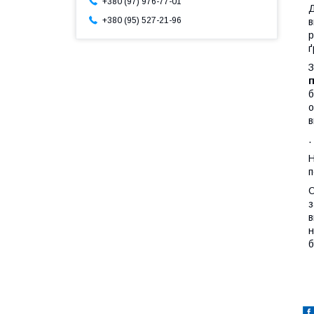
+380 (97) 976-77-01
Д
+380 (95) 527-21-96
в
р
ґ
З
б
о
в
.
Н
п
О
з
в
н
б