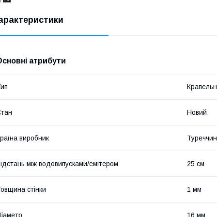
арактеристики
Основні атрибути
ип
Крапельн
Стан
Новий
раїна виробник
Туреччи
ідстань між водовипусками/емітером
25 см
овщина стінки
1 мм
іаметр
16 мм