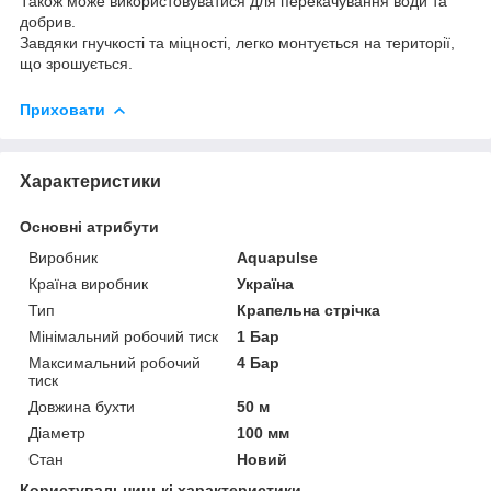
Також може використовуватися для перекачування води та
добрив.
Завдяки гнучкості та міцності, легко монтується на території,
що зрошується.
Приховати
Характеристики
Основні атрибути
Виробник
Aquapulse
Країна виробник
Україна
Тип
Крапельна стрічка
Мінімальний робочий тиск
1 Бар
Максимальний робочий
4 Бар
тиск
Довжина бухти
50 м
Діаметр
100 мм
Стан
Новий
Користувальницькі характеристики