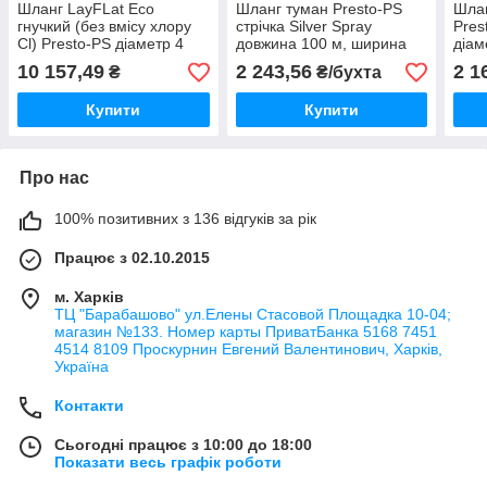
Шланг LayFLat Eco
Шланг туман Presto-PS
Шла
гнучкий (без вмісу хлору
стрічка Silver Spray
Pres
Cl) Presto-PS діаметр 4
довжина 100 м, ширина
діам
дюйми, довжина 100 м
поливу 11 м, діаметр 50
довж
10 157,49
2 243,56
2 1
₴
₴/бухта
(LFT-4-100-40)
мм (803508-9)
Купити
Купити
Про нас
100% позитивних з 136 відгуків за рік
Працює з 02.10.2015
м. Харків
ТЦ "Барабашово" ул.Елены Стасовой Площадка 10-04;
магазин №133. Номер карты ПриватБанка 5168 7451
4514 8109 Проскурнин Евгений Валентинович, Харків,
Україна
Контакти
Сьогодні працює з 10:00 до 18:00
Показати весь графік роботи