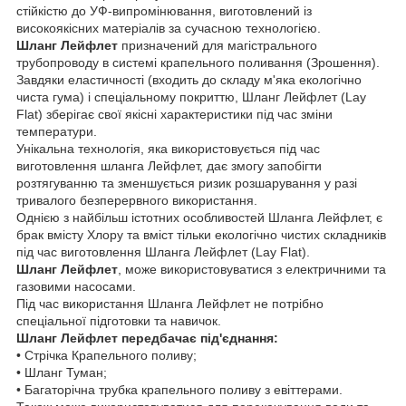
стійкістю до УФ-випромінювання, виготовлений із
високоякісних матеріалів за сучасною технологією.
Шланг Лейфлет
призначений для магістрального
трубопроводу в системі крапельного поливання (Зрошення).
Завдяки еластичності (входить до складу м'яка екологічно
чиста гума) і спеціальному покриттю, Шланг Лейфлет (Lay
Flat) зберігає свої якісні характеристики під час зміни
температури.
Унікальна технологія, яка використовується під час
виготовлення шланга Лейфлет, дає змогу запобігти
розтягуванню та зменшується ризик розшарування у разі
тривалого безперервного використання.
Однією з найбільш істотних особливостей Шланга Лейфлет, є
брак вмісту Хлору та вміст тільки екологічно чистих складників
під час виготовлення Шланга Лейфлет (Lay Flat).
Шланг Лейфлет
, може використовуватися з електричними та
газовими насосами.
Під час використання Шланга Лейфлет не потрібно
спеціальної підготовки та навичок.
Шланг Лейфлет передбачає під'єднання:
• Стрічка Крапельного поливу;
• Шланг Туман;
• Багаторічна трубка крапельного поливу з евіттерами.