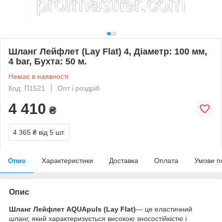
Шланг Лейфлет (Lay Flat) 4, Діаметр: 100 мм,
4 bar, Бухта: 50 м.
Немає в наявності
Код: П1521
Опт і роздріб
4 410
₴
4 365 ₴
від 5 шт.
Опис
Характеристики
Доставка
Оплата
Умови п
Опис
Шланг Лейфлет AQUApuls (Lay Flat)
— це еластичний
шланг, який характеризується високою зносостійкістю і