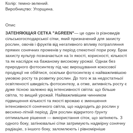
Колір: темно-зелений.
Виробництво: Угорщина.
Опис
ЗАТЕНЯЮЩАЯ СЕТКА "AGREEN"
— це один із різновидів
сільськогосподарської сітки, який призначений для захисту
рослин, овочів і фруктів від негативного впливу потрапляння
прямих сонячних променів у період спекотної пори року. Брак
захисту культур позначається на їх якості, корисності, кількості
та як наслідок на бажаному високому урожаї. Однак без
природного фотосинтезу під час вирощування кокосової
продукції не обійтися, оскільки фотосинтезу є найважливішою
умовою росту та розвитку рослин. До того ж за недостатньої
освітленості швидкість фотосинтезу, а отже, активність росту є
дуже тісною залежно від інтенсивності світла: що більше
світла, то вищий урожай. Найважливішим чинником
підвищення кількості та якості врожаю є зменшення
інтенсивності сонячного світла, що надходить до рослин у
весняно-літній період. Для рослин відкритого ґрунту
оптимальне рішення — використання сіток, що затіняють. З
одного боку, затінювальні сітки затримують надмірну сонячну
радіацію, з іншого боку, заломлюють і рівномірніше