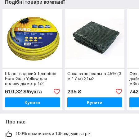
Подібні товари компанії
Шланг садовий Tecnotubi
Сітка затінювальна 45% (3
Філь
Euro Guip Yellow для
м * 7 м) 21м2
дюйм
поливу діаметр 1/2
м3/г
дюйма, довжина 25 м
610,32
235
742
₴/бухта
₴
(EGY 1/2 25)
Купити
Купити
Про нас
100% позитивних з 135 відгуків за рік