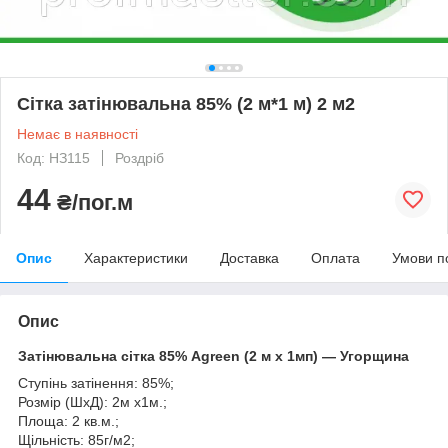
Сітка затінювальна 85% (2 м*1 м) 2 м2
Немає в наявності
Код: HЗ115
Роздріб
44
₴/пог.м
Опис
Характеристики
Доставка
Оплата
Умови п
Опис
Затінювальна сітка 85% Agreen (2 м х 1мп) — Угорщина
Ступінь затінення: 85%;
Розмір (ШхД): 2м х1м.;
Площа: 2 кв.м.;
Щільність: 85г/м2;