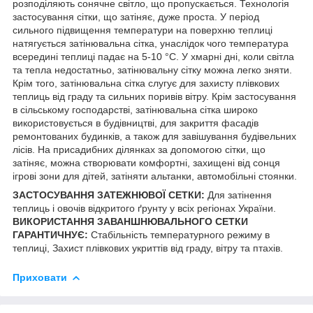
розподіляють сонячне світло, що пропускається. Технологія
застосування сітки, що затіняє, дуже проста. У період
сильного підвищення температури на поверхню теплиці
натягується затінювальна сітка, унаслідок чого температура
всередині теплиці падає на 5-10 °C. У хмарні дні, коли світла
та тепла недостатньо, затінювальну сітку можна легко зняти.
Крім того, затінювальна сітка слугує для захисту плівкових
теплиць від граду та сильних поривів вітру. Крім застосування
в сільському господарстві, затінювальна сітка широко
використовується в будівництві, для закриття фасадів
ремонтованих будинків, а також для завішування будівельних
лісів. На присадибних ділянках за допомогою сітки, що
затіняє, можна створювати комфортні, захищені від сонця
ігрові зони для дітей, затіняти альтанки, автомобільні стоянки.
ЗАСТОСУВАННЯ ЗАТЕЖНЮВОЇ СЕТКИ:
Для затінення
теплиць і овочів відкритого ґрунту у всіх регіонах України.
ВИКОРИСТАННЯ ЗАВАНШНЮВАЛЬНОГО СЕТКИ
ГАРАНТИЧНУЄ:
Стабільність температурного режиму в
теплиці, Захист плівкових укриттів від граду, вітру та птахів.
Приховати