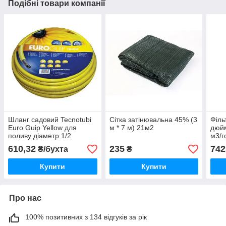
Подібні товари компанії
Шланг садовий Tecnotubi
Сітка затінювальна 45% (3
Філь
Euro Guip Yellow для
м * 7 м) 21м2
дюйм
поливу діаметр 1/2
м3/г
дюйма, довжина 25 м
610,32
235
742
₴/бухта
₴
(EGY 1/2 25)
Купити
Купити
Про нас
100% позитивних з 134 відгуків за рік