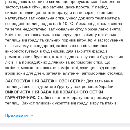
розподіляють сонячне світло, що пропускається. Технологія
застосування сітки, що затіняє, дуже проста. У період
сильного підвищення температури на поверхню теплиці
натягується затінювальна сітка, унаслідок чого температура
всередині теплиці падає на 5-10 °C. У хмарні дні, коли світла
та тепла недостатньо, затінювальну сітку можна легко зняти.
Крім того, затінювальна сітка слугує для захисту плівкових
теплиць від граду та сильних поривів вітру. Крім застосування
в сільському господарстві, затінювальна сітка широко
використовується в будівництві, для закриття фасадів
ремонтованих будинків, а також для завішування будівельних
лісів. На присадибних ділянках за допомогою сітки, що
затіняє, можна створювати комфортні, захищені від сонця
ігрові зони для дітей, затіняти альтанки, автомобільні стоянки.
ЗАСТОСУВАННЯ ЗАТЕЖНЮВОЇ СЕТКИ:
Для затінення
теплиць і овочів відкритого ґрунту у всіх регіонах України.
ВИКОРИСТАННЯ ЗАВАНШНЮВАЛЬНОГО СЕТКИ
ГАРАНТИЧНУЄ:
Стабільність температурного режиму в
теплиці, Захист плівкових укриттів від граду, вітру та птахів.
Приховати