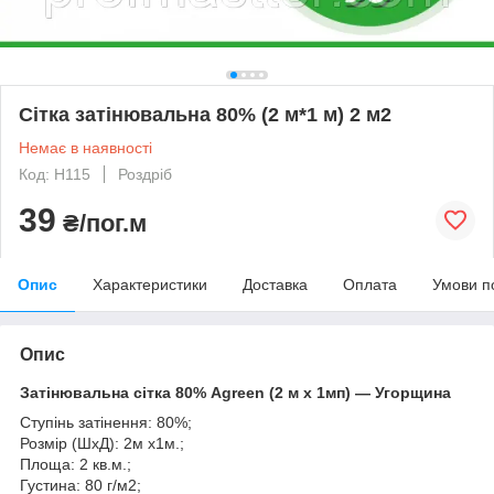
Сітка затінювальна 80% (2 м*1 м) 2 м2
Немає в наявності
Код: H115
Роздріб
39
₴/пог.м
Опис
Характеристики
Доставка
Оплата
Умови п
Опис
Затінювальна сітка 80% Agreen (2 м х 1мп) — Угорщина
Ступінь затінення: 80%;
Розмір (ШхД): 2м х1м.;
Площа: 2 кв.м.;
Густина: 80 г/м2;