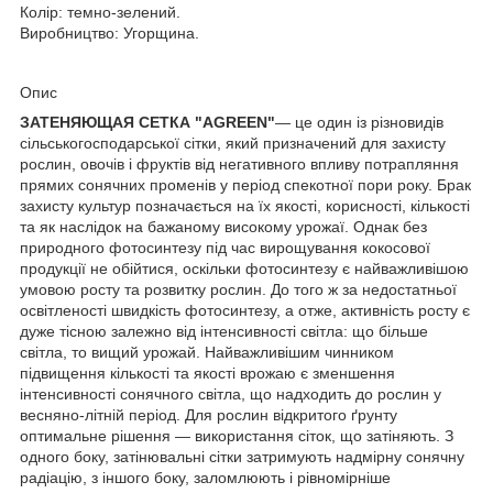
Колір: темно-зелений.
Виробництво: Угорщина.
Опис
ЗАТЕНЯЮЩАЯ СЕТКА "AGREEN"
— це один із різновидів
сільськогосподарської сітки, який призначений для захисту
рослин, овочів і фруктів від негативного впливу потрапляння
прямих сонячних променів у період спекотної пори року. Брак
захисту культур позначається на їх якості, корисності, кількості
та як наслідок на бажаному високому урожаї. Однак без
природного фотосинтезу під час вирощування кокосової
продукції не обійтися, оскільки фотосинтезу є найважливішою
умовою росту та розвитку рослин. До того ж за недостатньої
освітленості швидкість фотосинтезу, а отже, активність росту є
дуже тісною залежно від інтенсивності світла: що більше
світла, то вищий урожай. Найважливішим чинником
підвищення кількості та якості врожаю є зменшення
інтенсивності сонячного світла, що надходить до рослин у
весняно-літній період. Для рослин відкритого ґрунту
оптимальне рішення — використання сіток, що затіняють. З
одного боку, затінювальні сітки затримують надмірну сонячну
радіацію, з іншого боку, заломлюють і рівномірніше