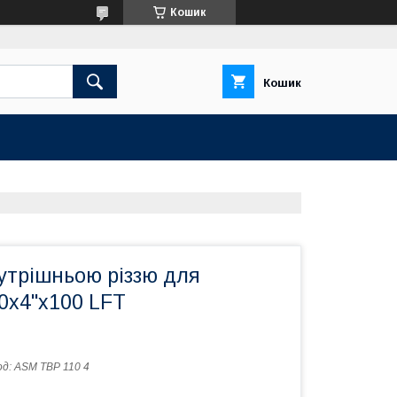
Кошик
Кошик
нутрішньою різзю для
0х4"х100 LFT
од:
ASM TBP 110 4