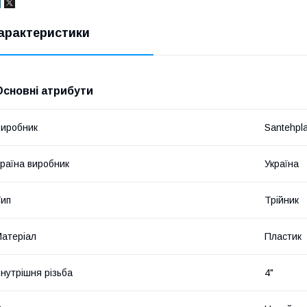
арактеристики
Основні атрибути
иробник
Santehpl
раїна виробник
Україна
ип
Трійник
атеріал
Пластик
нутрішня різьба
4"