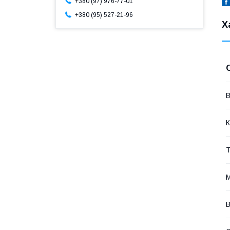
+380 (97) 976-77-01
+380 (95) 527-21-96
Х
В
К
Т
М
В