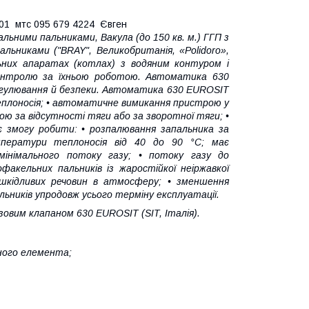
7701 мтс 095 679 4224 Євген
альними пальниками, Вакула (до 150 кв. м.) ГГП з
льниками ("BRAY", Великобританія, «Polidoro»,
ьних апаратах (котлах) з водяним контуром і
контролю за їхньою роботою. Автоматика 630
регулювання й безпеки. Автоматика 630 EUROSIT
плоносія; • автоматичне вимикання пристрою у
ю за відсутності тяги або за зворотної тяги; •
 змогу робити: • розпалювання запальника за
мператури теплоносія від 40 до 90 °C; має
мінімального потоку газу; • потоку газу до
факельних пальників із жаростійкої неіржавкої
 шкідливих речовин в атмосферу; • зменшення
альників упродовж усього терміну експлуатації.
вим клапаном 630 EUROSIT (SIT, Італія).
ного елемента;