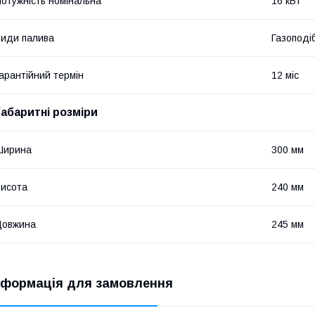
отужність номінальна
16 кВт
иди палива
Газоподі
арантійний термін
12 міс
Габаритні розміри
Ширина
300 мм
исота
240 мм
Довжина
245 мм
нформація для замовлення