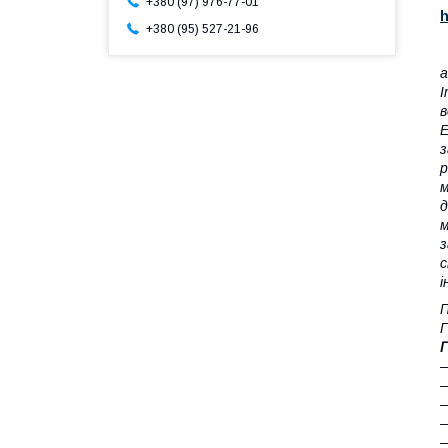
+380 (97) 976-77-01
h
+380 (95) 527-21-96
а
І
E
з
р
м
з
с
і
П
Г
Г
—
―
―
―
―