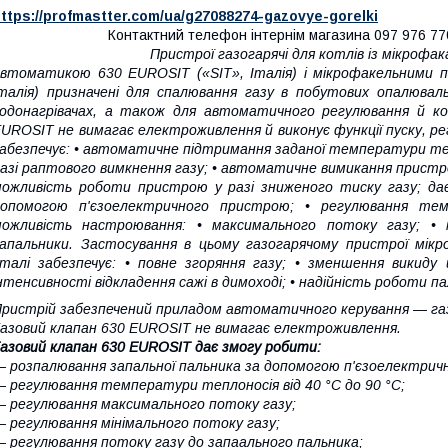
ttps://profmastter.com/ua/g27088274-gazovye-gorelki
Контактний телефон інтернім магазина 097 976 
Пристрої газогарячі для котлів із мікрофак
втоматикою 630 EUROSIT («SIT», Італія) і мікрофакельними па
талія) призначені для спалювання газу в побутових опалювал
водонагрівачах, а також для автоматичного регулювання й 
UROSIT не вимагає електроживлення й виконує функції пуску, 
абезпечує: • автоматичне підтримання заданої температури те
азі раптового вимкнення газу; • автоматичне вимикання пристро
ожливість роботи пристрою у разі зниженого тиску газу; дає
допомогою п'єзоелектричного пристрою; • регулювання те
можливість настроювання: • максимального потоку газу; • 
апальники. Застосування в цьому газогарячому пристрої мікро
талі забезпечує: • повне згоряння газу; • зменшення викиду
нтенсивності відкладення сажі в димоході; • надійність роботи п
ристрій забезпечений приладом автоматичного керування — газо
азовий клапан 630 EUROSIT не вимагає електроживлення.
азовий клапан 630 EUROSIT дає змогу робити:
 розпалювання запальної пальника за допомогою п'єзоелектрич
 регулювання температури теплоносія від 40 °C до 90 °C;
 регулювання максимального потоку газу;
 регулювання мінімального потоку газу;
 регулювання потоку газу до запаального пальника;