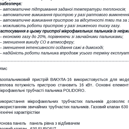
 забезпечує:
 автоматичне підтримання заданої температури теплоносія;
 автоматичне вимикання пристрою у разі раптового вимкнення 
 автоматичне вимикання пристрою за відсутності тяги та за 
 можливість роботи пристрою у разі зниженого тиску газу.
астосування в цьому пристрої мікрофакельних пальників із неіржа
 економію газу до 20%, порівнюючи зі звичайними пальниками;
 зменшення викиду СО в атмосферу;
 зменшення інтенсивності осідання сажі в димоході;
 надійність роботи пальника впродовж усього терміну експлуата
------------------------------------------------------------------------------------------
Опис
азопальниковий пристрій ВАКУЛА-16 використовується для модер
еплова потужність пристрою становить 16 кВт. Основні елемен
ікрофакельні трубчасті пальника POLIDORO.
икористання мікрофакельних трубчастих пальників дозволяє
икористанням звичайних трубчастих пальників. Газовий клапан 630 
ехнічні характірістіки
снова панель панель рівна з відбивачем
азовий клапан 630 EUROSIT