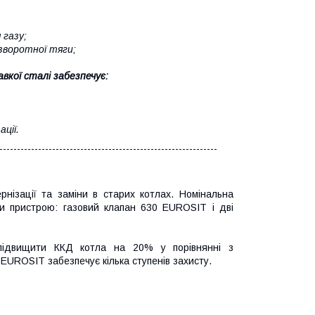
газу;
зворотної тяги;
вкої сталі забезпечує:
ції.
--------------------------------------------------------------
нізації та заміни в старих котлах. Номінальна
ти пристрою: газовий клапан 630 EUROSIT і дві
 підвищити ККД котла на 20% у порівнянні з
EUROSIT забезпечує кілька ступенів захисту.