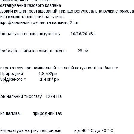
озташування газового клапана
азовий клапан розташований так, що регулювальна ручка спрямова
ип і кількість основних пальників
ікрофакельний трубчаста пальник, 2 шт
омінальна теплова потужність 10/16/20 кВт
еобхідна глибина топки, не менш 28 см
итрата газу при номінальній тепловій потужності, не більше
- Природний 1,8 м3/рік
 Зрідженого * 1,4 кг / рік
омінальний тиск газу 1274 Па
Тип палива природний газ
емпература нагріву теплоносія від 40 ° C до 90 ° C