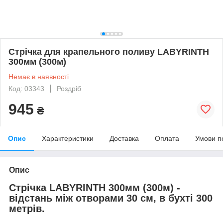
Стрічка для крапельного поливу LABYRINTH
300мм (300м)
Немає в наявності
Код: 03343
Роздріб
945
₴
Опис
Характеристики
Доставка
Оплата
Умови п
Опис
Стрічка LABYRINTH 300мм (300м) -
відстань між отворами 30 см, в бухті 300
метрів.