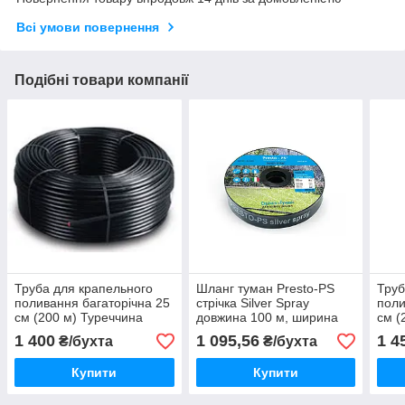
Всі умови повернення
Подібні товари компанії
Труба для крапельного
Шланг туман Presto-PS
Труб
поливання багаторічна 25
стрічка Silver Spray
поли
см (200 м) Туреччина
довжина 100 м, ширина
см (
поливу 8 м, діаметр 40 мм
1 400
1 095,56
1 4
₴/бухта
₴/бухта
(601008-5)
Купити
Купити