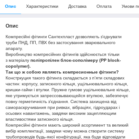
Опис
Характеристики
Доставка
Оплата
Умови п
Опис
Компресійні фітинги Сантехпласт дозволяють з'єднувати
труби ПНД, ПП, ПВХ без застосування зварювального
апарату.
Виробництво компресійних фітингів здійснюється тільки
з
матеріалу
поліпропілен блок-сополімеру
(PP block-
copolymer).
Так що ж собою являють компресионные фітинги?
Констркуция такого фітинга складається з п'яти складових
частин: корпусу, затискного кільця, ущільнювального кільця,
кришки-гайки і втулки. Пружне гумове ущільнювальне кільце,
яке утримується запрессовывающейся втулкою, забезпечує
повну герметичність з'єднання. Система захищена від
самораскручивания при ривках, вібраціях, гідроударах і
осьових навантажень, завдяки високим зацепляющим
властивостями затискного кільця.
Компресійні фітинги мають широкий асортимент та великий
вибір комплектації, завдяки чому можна створити систему
трубопроводів будь-якої конфігурації, яка буде відповідати