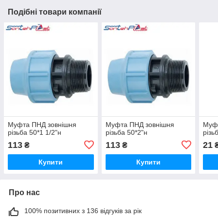
Подібні товари компанії
Муфта ПНД зовнішня
Муфта ПНД зовнішня
Муф
різьба 50*1 1/2"н
різьба 50*2"н
різь
113
113
21
₴
₴
Купити
Купити
Про нас
100% позитивних з 136 відгуків за рік