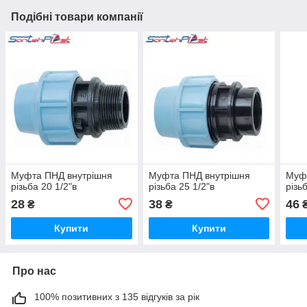
Подібні товари компанії
Муфта ПНД внутрішня
Муфта ПНД внутрішня
Муф
різьба 20 1/2"в
різьба 25 1/2"в
різь
28
38
46
₴
₴
Купити
Купити
Про нас
100% позитивних з 135 відгуків за рік