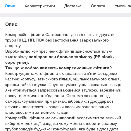
Опис
Характеристики
Доставка
Оплата
Умови п
Опис
Компресійні фітинги Сантехпласт дозволяють з'єднувати
труби ПНД, ПП, ПВХ без застосування зварювального
апарату.
Виробництво компресійних фітингів здійснюється тільки
з
матеріалу
поліпропілен блок-сополімеру
(PP block-
copolymer).
Так що ж собою являють компресионные фітинги?
Констркуция такого фітинга складається з п'яти складових
частин: корпусу, затискного кільця, ущільнювального кільця,
кришки-гайки і втулки. Пружне гумове ущільнювальне кільце,
яке утримується запрессовывающейся втулкою, забезпечує
повну герметичність з'єднання. Система захищена від
самораскручивания при ривках, вібраціях, гідроударах і
осьових навантажень, завдяки високим зацепляющим
властивостями затискного кільця.
Компресійні фітинги мають широкий асортимент та великий
вибір комплектації, завдяки чому можна створити систему
трубопроводів будь-якої конфігурації, яка буде відповідати