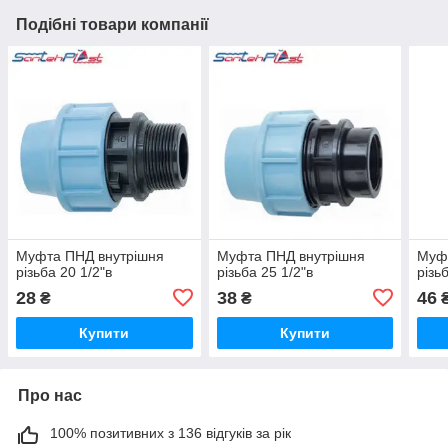
Подібні товари компанії
Муфта ПНД внутрішня
Муфта ПНД внутрішня
Муф
різьба 20 1/2"в
різьба 25 1/2"в
різь
28
38
46
₴
₴
Купити
Купити
Про нас
100% позитивних з 136 відгуків за рік