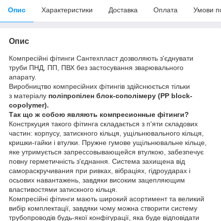
Опис
Характеристики
Доставка
Оплата
Умови п
Опис
Компресійні фітинги Сантехпласт дозволяють з'єднувати
труби ПНД, ПП, ПВХ без застосування зварювального
апарату.
Виробництво компресійних фітингів здійснюється тільки
з
матеріалу
поліпропілен блок-сополімеру
(PP block-
copolymer).
Так що ж собою являють компресионные фітинги?
Констркуция такого фітинга складається з п'яти складових
частин: корпусу, затискного кільця, ущільнювального кільця,
кришки-гайки і втулки. Пружне гумове ущільнювальне кільце,
яке утримується запрессовывающейся втулкою, забезпечує
повну герметичність з'єднання. Система захищена від
самораскручивания при ривках, вібраціях, гідроударах і
осьових навантажень, завдяки високим зацепляющим
властивостями затискного кільця.
Компресійні фітинги мають широкий асортимент та великий
вибір комплектації, завдяки чому можна створити систему
трубопроводів будь-якої конфігурації, яка буде відповідати