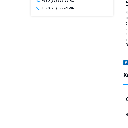
+380 (97) 976-77-01
c
+380 (95) 527-21-96
ч
к
з
з
К
т
З
Х
В