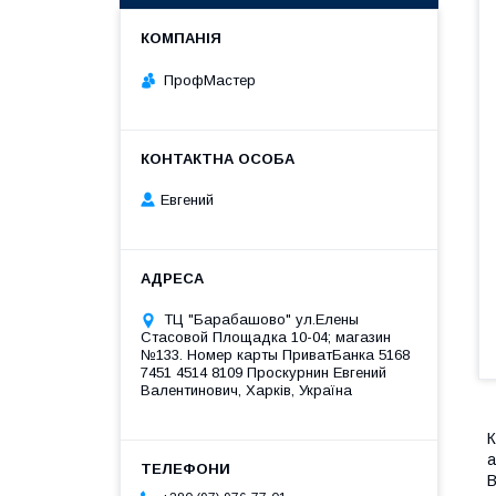
ПрофМастер
Евгений
ТЦ "Барабашово" ул.Елены
Стасовой Площадка 10-04; магазин
№133. Номер карты ПриватБанка 5168
7451 4514 8109 Проскурнин Евгений
Валентинович, Харків, Україна
К
а
В