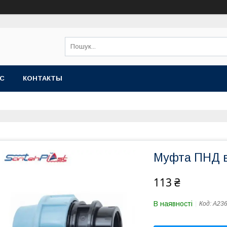
АС
КОНТАКТЫ
Муфта ПНД вн
113 ₴
В наявності
Код:
A23