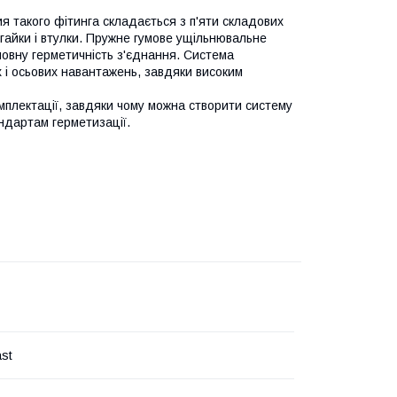
я такого фітинга складається з п'яти складових
-гайки і втулки. Пружне гумове ущільнювальне
повну герметичність з'єднання. Система
х і осьових навантажень, завдяки високим
мплектації, завдяки чому можна створити систему
андартам герметизації.
ast