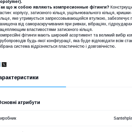
opolymer).
Так що ж собою являють компресионные фітинги?
Констркуци
астин: корпусу, затискного кільця, ущільнювального кільця, кришки
ільце, яке утримується запрессовывающейся втулкою, забезпечує 
ахищена від самораскручивания при ривках, вібраціях, гідроудара
ацепляющим властивостями затискного кільця.
омпресійні фітинги мають широкий асортимент та великий вибір ко
рубопроводів будь-якої конфігурації, яка буде відповідати всім ст
ібрана система відрізняється пластичністю і довговічністю.
арактеристики
Основні атрибути
иробник
Santehpl