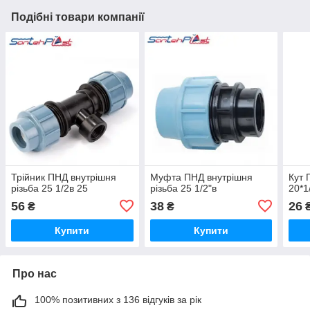
Подібні товари компанії
Трійник ПНД внутрішня
Муфта ПНД внутрішня
Кут 
різьба 25 1/2в 25
різьба 25 1/2"в
20*1
56
38
26
₴
₴
Купити
Купити
Про нас
100% позитивних з 136 відгуків за рік