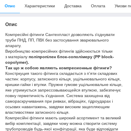
Опис
Характеристики
Доставка
Оплата
Умови п
Опис
Компресійні фітинги Сантехпласт дозволяють з'єднувати
труби ПНД, ПП, ПВХ без застосування зварювального
апарату.
Виробництво компресійних фітингів здійснюється тільки
з
матеріалу
поліпропілен блок-сополімеру
(PP block-
copolymer).
Так що ж собою являють компресионные фітинги?
Констркуция такого фітинга складається з п'яти складових
частин: корпусу, затискного кільця, ущільнювального кільця,
кришки-гайки і втулки. Пружне гумове ущільнювальне кільце,
яке утримується запрессовывающейся втулкою, забезпечує
повну герметичність з'єднання. Система захищена від
самораскручивания при ривках, вібраціях, гідроударах і
осьових навантажень, завдяки високим зацепляющим
властивостями затискного кільця.
Компресійні фітинги мають широкий асортимент та великий
вибір комплектації, завдяки чому можна створити систему
трубопроводів будь-якої конфігурації, яка буде відповідати