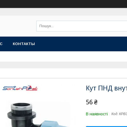
АС
КОНТАКТЫ
Кут ПНД внут
56 ₴
В наявності
Код:
КРВ