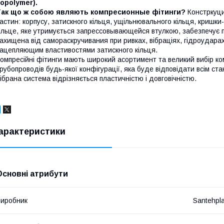
opolymer).
Так що ж собою являють компресионные фітинги?
Констркуци
астин: корпусу, затискного кільця, ущільнювального кільця, кришки
ільце, яке утримується запрессовывающейся втулкою, забезпечує 
ахищена від самораскручивания при ривках, вібраціях, гідроудара
ацепляющим властивостями затискного кільця.
омпресійні фітинги мають широкий асортимент та великий вибір ко
рубопроводів будь-якої конфігурації, яка буде відповідати всім ст
ібрана система відрізняється пластичністю і довговічністю.
арактеристики
Основні атрибути
иробник
Santehpl