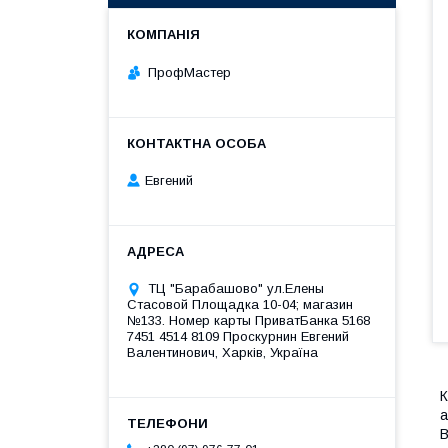
ПрофМастер
Евгений
ТЦ "Барабашово" ул.Елены
Стасовой Площадка 10-04; магазин
№133. Номер карты ПриватБанка 5168
7451 4514 8109 Проскурнин Евгений
Валентинович, Харків, Україна
К
а
В