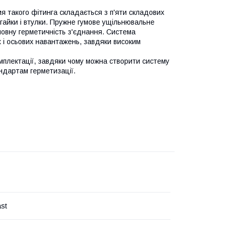
я такого фітинга складається з п'яти складових
-гайки і втулки. Пружне гумове ущільнювальне
повну герметичність з'єднання. Система
х і осьових навантажень, завдяки високим
мплектації, завдяки чому можна створити систему
андартам герметизації.
ast