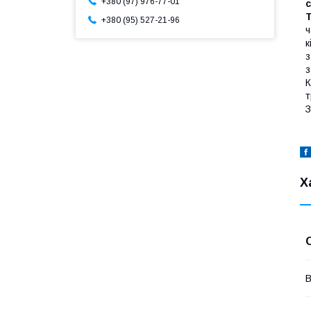
+380 (97) 976-77-01
c
+380 (95) 527-21-96
ч
к
з
з
К
т
З
Х
В