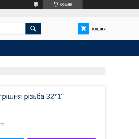
Кошик
Кошик
рішня різьба 32*1"
321