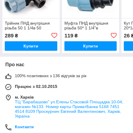
Трійник ПНД внутрішня
Муфта ПНД внутрішня
Кут 
різьба 50 1 1/4в 50
різьба 50* 1 1/4"в
20*1
289
119
26
₴
₴
Купити
Купити
Про нас
100% позитивних з 136 відгуків за рік
Працює з 02.10.2015
м. Харків
ТЦ "Барабашово" ул.Елены Стасовой Площадка 10-04;
магазин №133. Номер карты ПриватБанка 5168 7451
4514 8109 Проскурнин Евгений Валентинович, Харків,
Україна
Контакти