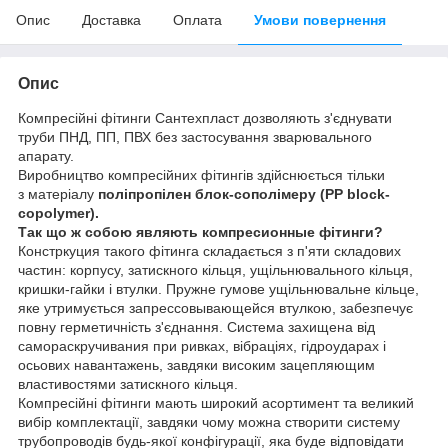
Опис
Доставка
Оплата
Умови повернення
Опис
Компресійні фітинги Сантехпласт дозволяють з'єднувати
труби ПНД, ПП, ПВХ без застосування зварювального
апарату.
Виробництво компресійних фітингів здійснюється тільки
з
матеріалу
поліпропілен блок-сополімеру
(PP block-
copolymer).
Так що ж собою являють компресионные фітинги?
Констркуция такого фітинга складається з п'яти складових
частин: корпусу, затискного кільця, ущільнювального кільця,
кришки-гайки і втулки. Пружне гумове ущільнювальне кільце,
яке утримується запрессовывающейся втулкою, забезпечує
повну герметичність з'єднання. Система захищена від
самораскручивания при ривках, вібраціях, гідроударах і
осьових навантажень, завдяки високим зацепляющим
властивостями затискного кільця.
Компресійні фітинги мають широкий асортимент та великий
вибір комплектації, завдяки чому можна створити систему
трубопроводів будь-якої конфігурації, яка буде відповідати