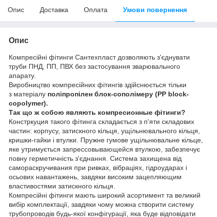
Опис
Доставка
Оплата
Умови повернення
Опис
Компресійні фітинги Сантехпласт дозволяють з'єднувати
труби ПНД, ПП, ПВХ без застосування зварювального
апарату.
Виробництво компресійних фітингів здійснюється тільки
з
матеріалу
поліпропілен блок-сополімеру
(PP block-
copolymer).
Так що ж собою являють компресионные фітинги?
Констркуция такого фітинга складається з п'яти складових
частин: корпусу, затискного кільця, ущільнювального кільця,
кришки-гайки і втулки. Пружне гумове ущільнювальне кільце,
яке утримується запрессовывающейся втулкою, забезпечує
повну герметичність з'єднання. Система захищена від
самораскручивания при ривках, вібраціях, гідроударах і
осьових навантажень, завдяки високим зацепляющим
властивостями затискного кільця.
Компресійні фітинги мають широкий асортимент та великий
вибір комплектації, завдяки чому можна створити систему
трубопроводів будь-якої конфігурації, яка буде відповідати