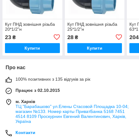
Кут ПНД зовнішня різьба
Кут ПНД зовнішня різьба
Кут 
20*1/2"н
25*1/2"н
63*1
23
28
204
₴
₴
Купити
Купити
Про нас
100% позитивних з 135 відгуків за рік
Працює з 02.10.2015
м. Харків
ТЦ "Барабашово" ул.Елены Стасовой Площадка 10-04;
магазин №133. Номер карты ПриватБанка 5168 7451
4514 8109 Проскурнин Евгений Валентинович, Харків,
Україна
Контакти