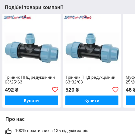
Подібні товари компанії
Трійник ПНД редукційний
Трійник ПНД редукційний
Муф
63*25*63
63*32*63
25*2
492
520
46
₴
₴
Купити
Купити
Про нас
100% позитивних з 135 відгуків за рік