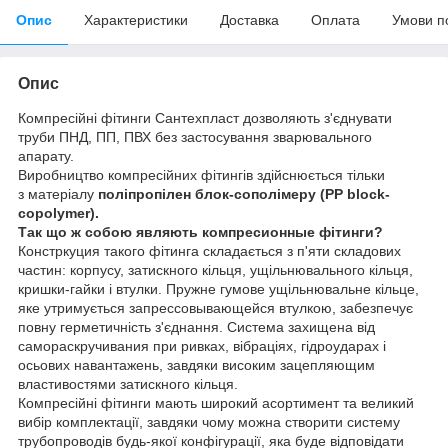
Опис
Характеристики
Доставка
Оплата
Умови п
Опис
Компресійні фітинги Сантехпласт дозволяють з'єднувати
труби ПНД, ПП, ПВХ без застосування зварювального
апарату.
Виробництво компресійних фітингів здійснюється тільки
з
матеріалу
поліпропілен блок-сополімеру
(PP block-
copolymer).
Так що ж собою являють компресионные фітинги?
Констркуция такого фітинга складається з п'яти складових
частин: корпусу, затискного кільця, ущільнювального кільця,
кришки-гайки і втулки. Пружне гумове ущільнювальне кільце,
яке утримується запрессовывающейся втулкою, забезпечує
повну герметичність з'єднання. Система захищена від
самораскручивания при ривках, вібраціях, гідроударах і
осьових навантажень, завдяки високим зацепляющим
властивостями затискного кільця.
Компресійні фітинги мають широкий асортимент та великий
вибір комплектації, завдяки чому можна створити систему
трубопроводів будь-якої конфігурації, яка буде відповідати