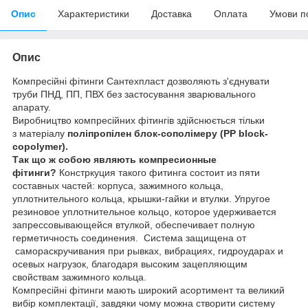
Опис
Характеристики
Доставка
Оплата
Умови п
Опис
Компресійні фітинги Сантехпласт дозволяють з'єднувати
труби ПНД, ПП, ПВХ без застосування зварювального
апарату.
Виробництво компресійних фітингів здійснюється тільки
з
матеріалу
поліпропілен блок-сополімеру
(PP block-
copolymer).
Так що ж собою являють компресионные
фітинги?
Констркуция такого фитинга состоит из пяти
составных частей: корпуса, зажимного кольца,
уплотнительного кольца, крышки-гайки и втулки. Упругое
резиновое уплотнительное кольцо, которое удерживается
запрессовывающейся втулкой, обеспечивает полную
герметичность соединения. Система защищена от
самораскручивания при рывках, вибрациях, гидроударах и
осевых нагрузок, благодаря высоким зацепляющим
свойствам зажимного кольца.
Компресійні фітинги мають широкий асортимент та великий
вибір комплектації, завдяки чому можна створити систему