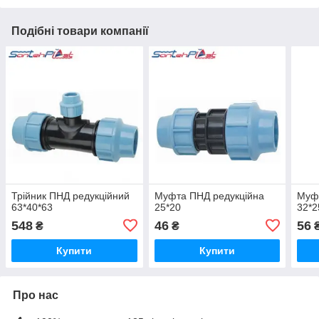
Подібні товари компанії
Трійник ПНД редукційний
Муфта ПНД редукційна
Муф
63*40*63
25*20
32*2
548
46
56
₴
₴
Купити
Купити
Про нас