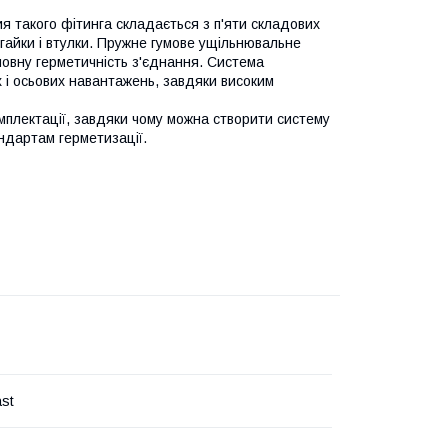
я такого фітинга складається з п'яти складових
-гайки і втулки. Пружне гумове ущільнювальне
повну герметичність з'єднання. Система
х і осьових навантажень, завдяки високим
мплектації, завдяки чому можна створити систему
андартам герметизації.
ast