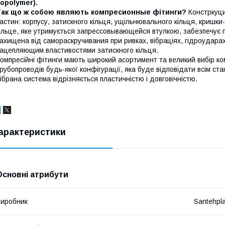
opolymer).
Так що ж собою являють компресионные фітинги?
Констркуци
астин: корпусу, затискного кільця, ущільнювального кільця, кришки
ільце, яке утримується запрессовывающейся втулкою, забезпечує 
ахищена від самораскручивания при ривках, вібраціях, гідроудара
ацепляющим властивостями затискного кільця.
омпресійні фітинги мають широкий асортимент та великий вибір ко
рубопроводів будь-якої конфігурації, яка буде відповідати всім ст
ібрана система відрізняється пластичністю і довговічністю.
арактеристики
Основні атрибути
иробник
Santehpl