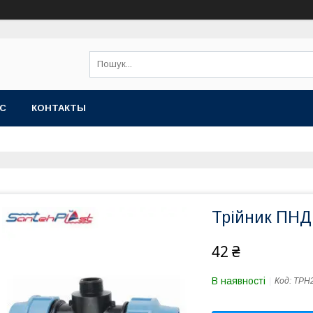
АС
КОНТАКТЫ
Трійник ПНД 
42 ₴
В наявності
Код:
ТРН