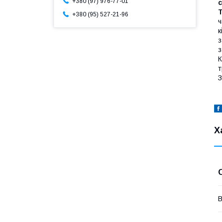
+380 (97) 976-77-01
c
+380 (95) 527-21-96
ч
к
з
з
К
т
З
Х
В