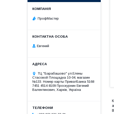
ПрофМастер
Евгений
ТЦ "Барабашово" ул.Елены
Стасовой Площадка 10-04; магазин
№133. Номер карты ПриватБанка 5168
7451 4514 8109 Проскурнин Евгений
Валентинович, Харків, Україна
К
а
В