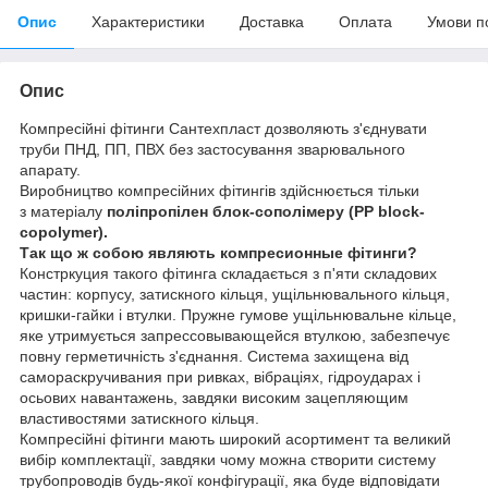
Опис
Характеристики
Доставка
Оплата
Умови п
Опис
Компресійні фітинги Сантехпласт дозволяють з'єднувати
труби ПНД, ПП, ПВХ без застосування зварювального
апарату.
Виробництво компресійних фітингів здійснюється тільки
з
матеріалу
поліпропілен блок-сополімеру
(PP block-
copolymer).
Так що ж собою являють компресионные фітинги?
Констркуция такого фітинга складається з п'яти складових
частин: корпусу, затискного кільця, ущільнювального кільця,
кришки-гайки і втулки. Пружне гумове ущільнювальне кільце,
яке утримується запрессовывающейся втулкою, забезпечує
повну герметичність з'єднання. Система захищена від
самораскручивания при ривках, вібраціях, гідроударах і
осьових навантажень, завдяки високим зацепляющим
властивостями затискного кільця.
Компресійні фітинги мають широкий асортимент та великий
вибір комплектації, завдяки чому можна створити систему
трубопроводів будь-якої конфігурації, яка буде відповідати