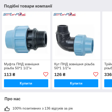
Подібні товари компанії
Муфта ПНД зовнішня
Кут ПНД зовнішня різьба
Трій
різьба 50*1 1/2"н
50*1 1/2"н
різь
113
126
336
₴
₴
Купити
Купити
Про нас
100% позитивних з 136 відгуків за рік