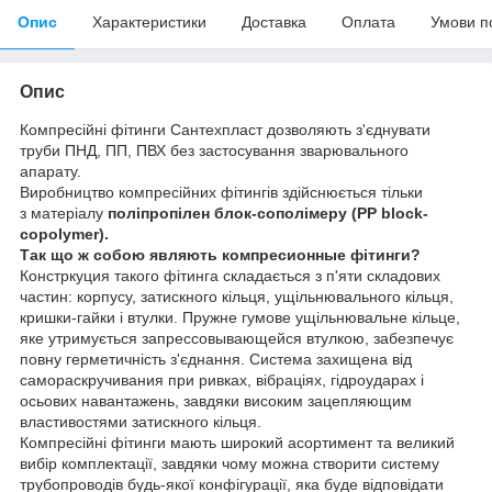
Опис
Характеристики
Доставка
Оплата
Умови п
Опис
Компресійні фітинги Сантехпласт дозволяють з'єднувати
труби ПНД, ПП, ПВХ без застосування зварювального
апарату.
Виробництво компресійних фітингів здійснюється тільки
з
матеріалу
поліпропілен блок-сополімеру
(PP block-
copolymer).
Так що ж собою являють компресионные фітинги?
Констркуция такого фітинга складається з п'яти складових
частин: корпусу, затискного кільця, ущільнювального кільця,
кришки-гайки і втулки. Пружне гумове ущільнювальне кільце,
яке утримується запрессовывающейся втулкою, забезпечує
повну герметичність з'єднання. Система захищена від
самораскручивания при ривках, вібраціях, гідроударах і
осьових навантажень, завдяки високим зацепляющим
властивостями затискного кільця.
Компресійні фітинги мають широкий асортимент та великий
вибір комплектації, завдяки чому можна створити систему
трубопроводів будь-якої конфігурації, яка буде відповідати