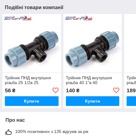
Подібні товари компанії
Трійник ПНД внутрішня
Трійник ПНД внутрішня
Трій
різьба 25 1/2в 25
різьба 40 1"в 40
різь
56
140
189
₴
₴
Купити
Купити
Про нас
100% позитивних з 135 відгуків за рік