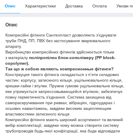
Опис
Характеристики
Доставка
Оплата
Умови п
Опис
Компресійні фітинги Сантехпласт дозволяють з'єднувати
труби ПНД, ПП, ПВХ без застосування зварювального
апарату.
Виробництво компресійних фітингів здійснюється тільки
з
матеріалу
поліпропілен блок-сополімеру
(PP block-
copolymer).
Так що ж собою являють компресионные фітинги?
Констркуция такого фітинга складається з п'яти складових
частин: корпусу, затискного кільця, ущільнювального кільця,
кришки-гайки і втулки. Пружне гумове ущільнювальне кільце,
яке утримується запрессовывающейся втулкою, забезпечує
повну герметичність з'єднання. Система захищена від
самораскручивания при ривках, вібраціях, гідроударах і
осьових навантажень, завдяки високим зацепляющим
властивостями затискного кільця.
Компресійні фітинги мають широкий асортимент та великий
вибір комплектації, завдяки чому можна створити систему
трубопроводів будь-якої конфігурації, яка буде відповідати