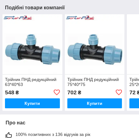
Подібні товари компанії
Трійник ПНД редукційний
Трійник ПНД редукційний
Трій
63*40*63
75*40*75
25*2
548
702
72
₴
₴
Купити
Купити
Про нас
100% позитивних з 136 відгуків за рік