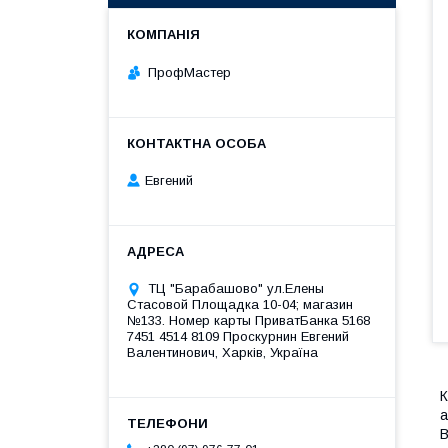
ПрофМастер
Евгений
ТЦ "Барабашово" ул.Елены
Стасовой Площадка 10-04; магазин
№133. Номер карты ПриватБанка 5168
7451 4514 8109 Проскурнин Евгений
Валентинович, Харків, Україна
К
а
В