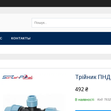
АС
КОНТАКТЫ
Трійник ПНД
492 ₴
В наявності
Код:
Т632