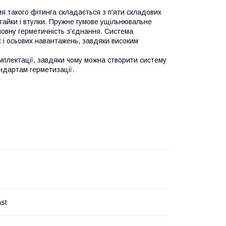
я такого фітинга складається з п'яти складових
-гайки і втулки. Пружне гумове ущільнювальне
повну герметичність з'єднання. Система
х і осьових навантажень, завдяки високим
мплектації, завдяки чому можна створити систему
андартам герметизації.
ast