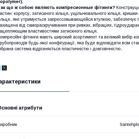
opolymer).
Так що ж собою являють компресионные фітинги?
Констркуци
астин: корпусу, затискного кільця, ущільнювального кільця, кришки
ільце, яке утримується запрессовывающейся втулкою, забезпечує 
ахищена від самораскручивания при ривках, вібраціях, гідроудара
ацепляющим властивостями затискного кільця.
омпресійні фітинги мають широкий асортимент та великий вибір ко
рубопроводів будь-якої конфігурації, яка буде відповідати всім ст
ібрана система відрізняється пластичністю і довговічністю.
арактеристики
Основні атрибути
иробник
Santehpl