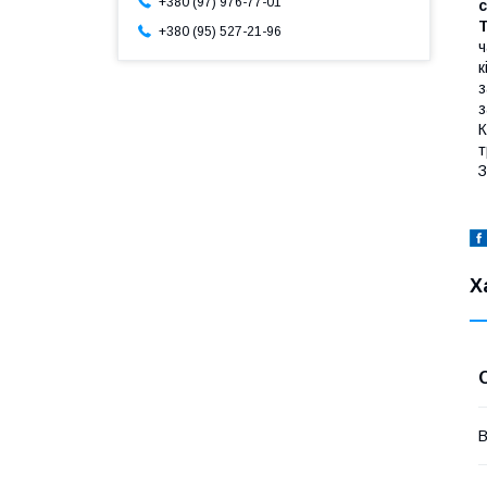
+380 (97) 976-77-01
c
+380 (95) 527-21-96
ч
к
з
з
К
т
З
Х
В