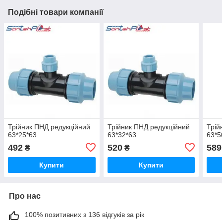
Подібні товари компанії
Трійник ПНД редукційний
Трійник ПНД редукційний
Трій
63*25*63
63*32*63
63*5
492
520
589
₴
₴
Купити
Купити
Про нас
100% позитивних з 136 відгуків за рік