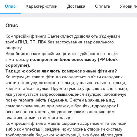
Опис
Характеристики
Доставка
Оплата
Умови п
Опис
Компресійні фітинги Сантехпласт дозволяють з'єднувати
труби ПНД, ПП, ПВХ без застосування зварювального
апарату.
Виробництво компресійних фітингів здійснюється тільки
з
матеріалу
поліпропілен блок-сополімеру
(PP block-
copolymer).
Так що ж собою являють компресионные фітинги?
Констркуция такого фітинга складається з п'яти складових
частин: корпусу, затискного кільця, ущільнювального кільця,
кришки-гайки і втулки. Пружне гумове ущільнювальне кільце,
яке утримується запрессовывающейся втулкою, забезпечує
повну герметичність з'єднання. Система захищена від
самораскручивания при ривках, вібраціях, гідроударах і
осьових навантажень, завдяки високим зацепляющим
властивостями затискного кільця.
Компресійні фітинги мають широкий асортимент та великий
вибір комплектації, завдяки чому можна створити систему
трубопроводів будь-якої конфігурації, яка буде відповідати