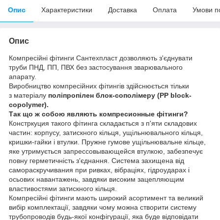
Опис
Характеристики
Доставка
Оплата
Умови п
Опис
Компресійні фітинги Сантехпласт дозволяють з'єднувати
труби ПНД, ПП, ПВХ без застосування зварювального
апарату.
Виробництво компресійних фітингів здійснюється тільки
з
матеріалу
поліпропілен блок-сополімеру
(PP block-
copolymer).
Так що ж собою являють компресионные фітинги?
Констркуция такого фітинга складається з п'яти складових
частин: корпусу, затискного кільця, ущільнювального кільця,
кришки-гайки і втулки. Пружне гумове ущільнювальне кільце,
яке утримується запрессовывающейся втулкою, забезпечує
повну герметичність з'єднання. Система захищена від
самораскручивания при ривках, вібраціях, гідроударах і
осьових навантажень, завдяки високим зацепляющим
властивостями затискного кільця.
Компресійні фітинги мають широкий асортимент та великий
вибір комплектації, завдяки чому можна створити систему
трубопроводів будь-якої конфігурації, яка буде відповідати