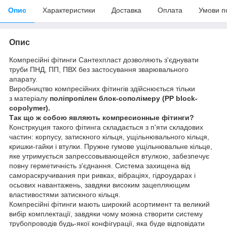
Опис
Характеристики
Доставка
Оплата
Умови п
Опис
Компресійні фітинги Сантехпласт дозволяють з'єднувати
труби ПНД, ПП, ПВХ без застосування зварювального
апарату.
Виробництво компресійних фітингів здійснюється тільки
з
матеріалу
поліпропілен блок-сополімеру
(PP block-
copolymer).
Так що ж собою являють компресионные фітинги?
Констркуция такого фітинга складається з п'яти складових
частин: корпусу, затискного кільця, ущільнювального кільця,
кришки-гайки і втулки. Пружне гумове ущільнювальне кільце,
яке утримується запрессовывающейся втулкою, забезпечує
повну герметичність з'єднання. Система захищена від
самораскручивания при ривках, вібраціях, гідроударах і
осьових навантажень, завдяки високим зацепляющим
властивостями затискного кільця.
Компресійні фітинги мають широкий асортимент та великий
вибір комплектації, завдяки чому можна створити систему
трубопроводів будь-якої конфігурації, яка буде відповідати