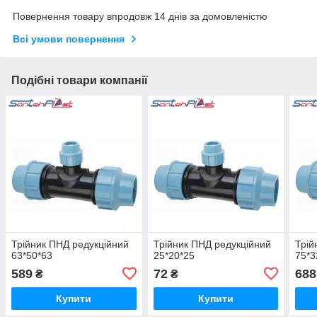
Повернення товару впродовж 14 днів за домовленістю
Всі умови повернення
Подібні товари компанії
Трійник ПНД редукційний
Трійник ПНД редукційний
Трій
63*50*63
25*20*25
75*3
589
72
688
₴
₴
Купити
Купити