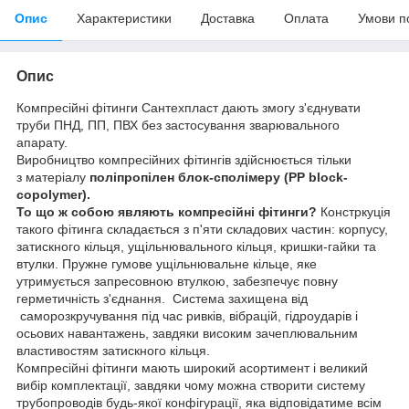
Опис
Характеристики
Доставка
Оплата
Умови п
Опис
Компресійні фітинги Сантехпласт дають змогу з'єднувати
труби ПНД, ПП, ПВХ без застосування зварювального
апарату.
Виробництво компресійних фітингів здійснюється тільки
з
матеріалу
поліпропілен блок-сполімеру
(PP block-
copolymer).
То що ж собою являють компресійні фітинги?
Констркуція
такого фітинга складається з п'яти складових частин: корпусу,
затискного кільця, ущільнювального кільця, кришки-гайки та
втулки. Пружне гумове ущільнювальне кільце, яке
утримується запресовною втулкою, забезпечує повну
герметичність з'єднання. Система захищена від
саморозкручування під час ривків, вібрацій, гідроударів і
осьових навантажень, завдяки високим зачеплювальним
властивостям затискного кільця.
Компресійні фітинги мають широкий асортимент і великий
вибір комплектації, завдяки чому можна створити систему
трубопроводів будь-якої конфігурації, яка відповідатиме всім