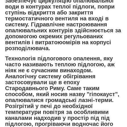
забезпечує циркуляцію опалювальної
води в контурах теплої підлоги, попри
ступінь відкриття або закриття
термостатичного вентиля на вході в
систему. Гідравлічне настроювання
опалювальних контурів здійснюється за
допомогою окремих регульованих
вентилів і витратоюомірів на корпусі
розподілювача.
Технологія підлогового опалення, яку
часто називають теплою підлогою, аж
ніяк не є сучасним винаходом.
Аналогічну систему обігрівання
застосовували ще в епоху
Стародавнього Риму. Саме таким
способом, який носив назву "гіпокауст",
опалювалися громадські лазні-терми.
Розігрітий у печі до необхідної
температури повітря за особливими
каналами надходив у простір під під
підлогою, прогріваючи водночас його