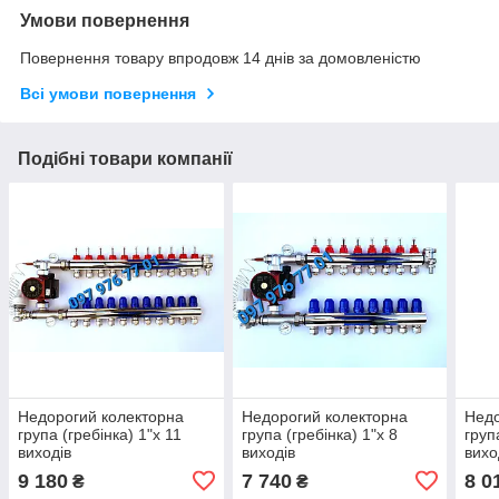
Умови повернення
Повернення товару впродовж 14 днів за домовленістю
Всі умови повернення
Подібні товари компанії
Недорогий колекторна
Недорогий колекторна
Недо
група (гребінка) 1"х 11
група (гребінка) 1"х 8
груп
виходів
виходів
вихо
9 180
7 740
8 0
₴
₴