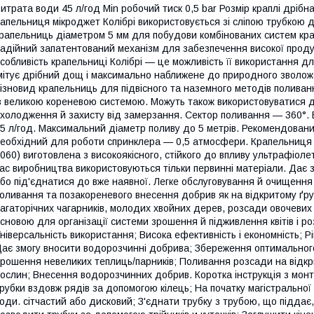
итрата води 45 л/год Min робочий тиск 0,5 bar Розмір краплі дрібн
апельниця мікроджет Колібрі використовується зі сліпою трубкою д
рапельниць діаметром 5 мм для побудови комбінованих систем кра
адійний запатентований механізм для забезпечення високої продук
собливість крапельниці Колібрі — це можливість її використання 
мітує дрібний дощ і максимально наближене до природного зволоже
ізновид крапельниць для підвісного та наземного методів поливан
з великою кореневою системою. Можуть також використовуватися д
холодження й захисту від замерзання. Сектор поливання — 360°. 
5 л/год. Максимальний діаметр поливу до 5 метрів. Рекомендований
еобхідний для роботи спринклера — 0,5 атмосфери. Крапельниця м
060) виготовлена з високоякісного, стійкого до впливу ультрафіолет
ас виробництва використовуються тільки первинні матеріали. Дає 
бо під'єднатися до вже наявної. Легке обслуговування й очищення
оливання та позакореневого внесення добрив як на відкритому ґрун
агаторічних чагарників, молодих хвойних дерев, розсади овочевих
сновою для організації системи зрошення й підживлення квітів і 
ніверсальність використання; Висока ефективність і економність; Р
ає змогу вносити водорозчинні добрива; Збереження оптимального 
рошення невеликих теплиць/парників; Поливання розсади на відкр
ослин; Внесення водорозчинних добрив. Коротка інструкція з монтаж
рубки вздовж рядів за допомогою кілець; На початку магістрально
оди. сітчастий або дисковий; З'єднати трубку з трубою, що піддає