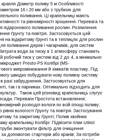
а крапля Діаметр поливу 5 м Особливості
іаметром 16 і 20 мм або з трубкою для
пельного поливання. Ці крапельниці мають
тивності та рівномірності зрошення. Перевага та
для підкронового поливання рослин. Розпилення
ння ґрунту та повітря. Застосовується цей
ня на відкритому ґрунті та в теплицях для рослин
ля поливання дерев і чагарників, для систем
Витрата води за тиску в 1 атмосферу становить
 робочий тиск у системі від 2 до 4, а мінімально
ікроджет Presto-PS Колібрі (MS-
ового випромінювання й хімікатів пластику. Під
змогу швидко побудувати нову поливну систему
 в разі забруднення. Застосовується для
ті, так і в парниках. Оптимально підходить для
 культур. Також цей різновид крапельниць слугує
розсади. Переваги Простота встановлення;
івномірний розподіл вологи по всій площі поливу;
рівня вологості ґрунту та повітря. Застосування
итому та закритому ґрунті; Полив хвойних
у крапельниці Колібрі: Підвісити гілки сліпої
ї труби змонтувати фільтр для очищення
, за допомогою стартерів або кранів; За потреби