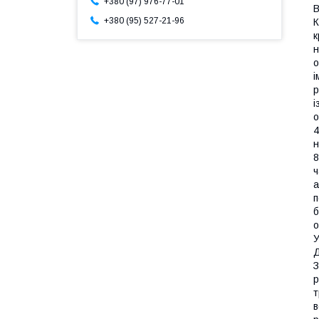
+380 (97) 976-77-01
В
+380 (95) 527-21-96
К
к
н
о
і
р
і
о
4
н
8
ч
а
п
б
о
У
Д
З
р
т
в