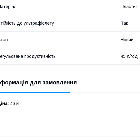
атеріал
Пластик
тійкість до ультрафіолету
Так
Стан
Новий
егульована продуктивність
45 л/год
нформація для замовлення
іна:
46 ₴