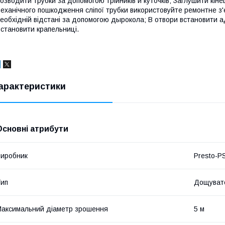
озводити трубки за допомогою трійників и куточків; Заглушити кіне
еханічного пошкодження сліпої трубки використовуйте ремонтне з'є
еобхідній відстані за допомогою дырокола; В отвори встановити а
становити крапельниці.
арактеристики
Основні атрибути
иробник
Presto-P
ип
Дощувате
аксимальний діаметр зрошення
5 м