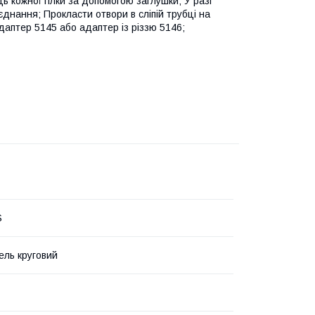
ць кожної гілки за допомогою заглушки; У разі
днання; Прокласти отвори в сліпій трубці на
даптер 5145 або адаптер із різзю 5146;
S
ль круговий