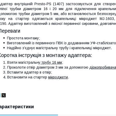
даптер внутрішній Presto-PS (1407) застосовується для створе
ліпої трубки діаметром 16 і 20 мм для підключення крапельни
опомогою трубки діаметром 5 мм, або встановлюється безпосередн
боку на стартер одягаються крапельниці мікроджет MJ-1603
190. Адаптер виготовлений з якісної первинної сировини, довговічн
Переваги
Простота монтажу;
Виготовлений із первинного ПВХ із додаванням УФ-стабілізато
Надійно з'єднує магістральну трубу і крапельниці мікроджет.
Коротка інструкція з монтажу адаптера:
Взяти магістральну
трубу 16 мм
;
Проколоти отвір діаметром 3 мм за допомогою
діркопробивач
Вставити адаптер в отвір;
Встановити на стартер
мікроджети
.
арактеристики