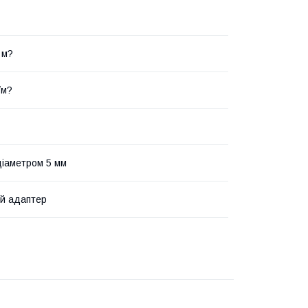
 м?
/м?
діаметром 5 мм
ій адаптер