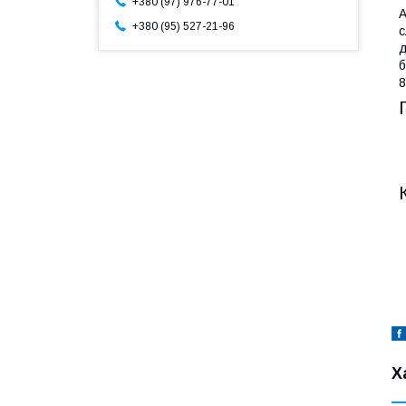
+380 (97) 976-77-01
А
+380 (95) 527-21-96
с
д
8
Х