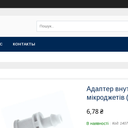
АС
КОНТАКТЫ
Адаптер внут
мікроджетів 
6,78 ₴
В наявності
Код:
1407