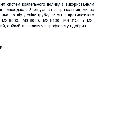
ння систем крапельного поливу з використанням
ць мікроджет. З'єднується з крапельницями за
ьо в отвір у сліпу трубку 16 мм. З протилежного
, MS-8060, MS-8080, MS-8130, MS-8150 і MS-
ий, стійкий до впливу ультрафіолету і добрив.
ра;
а
;