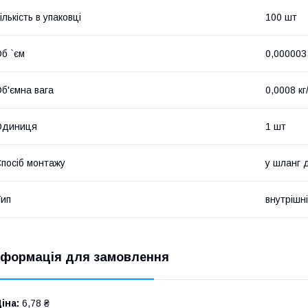
ількість в упаковці
100 шт
б `єм
0,000003
б'ємна вага
0,0008 кг
Одиниця
1 шт
посіб монтажу
у шланг 
ип
внутрішн
нформація для замовлення
іна:
6,78 ₴