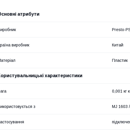
Основні атрибути
иробник
Presto-P
раїна виробник
Китай
атеріал
Пластик
Користувальницькі характеристики
ага
0,001 кг к
икористовується з
MJ 1603 
астосування
підключе