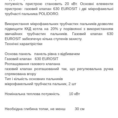
потужність пристрою становить 20 кВт. Основні елементи
пристрою: газовий клапан 630 EUROSIT і дві мікрофакельні
трубчасті пальника POLIDORO.
Використання мікрофакельних трубчастих пальників дозволяє
підвищити ККД котла на 20% у порівнянні з використанням
звичайних трубчастих пальників. Газовий клапан 630
EUROSIT забезпечує кілька ступенів захисту.
Технічні характірістіки
Основа панель панель рівна з відбивачем
Газовий клапан 630 EUROSIT
Розташування газового клапана
газовий клапан розташований так, що регулювальна ручка
спрямована вгору
Тип і кількість основних пальників
мікрофакельний трубчаста пальник, 2 шт
Номінальна теплова потужність 10 кВт
Необхідна глибина топки, не менш 30 см