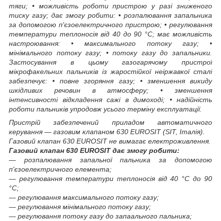
тяги; • можливість роботи пристрою у разі зниженого
тиску газу; дає змогу робити: • розпалювання запальника
за допомогою п'єзоелектричного пристрою; • регулювання
температури теплоносія від 40 до 90 °C; має можливість
настроювання: • максимального потоку газу; •
мінімального потоку газу; • потоку газу до запальники.
Застосування в цьому газогарячому пристрої
мікрофакельних пальників із жаростійкої неіржавкої сталі
забезпечує: • повне згоряння газу; • зменшення викиду
шкідливих речовин в атмосферу; • зменшення
інтенсивності відкладення сажі в димоході; • надійність
роботи пальників упродовж усього терміну експлуатації.
Пристрій забезпечений приладом автоматичного
керування — газовим клапаном 630 EUROSIT (SIT, Італія).
Газовий клапан 630 EUROSIT не вимагає електроживлення.
Газовий клапан 630 EUROSIT дає змогу робити:
— розпалювання запальної пальника за допомогою
п'єзоелектричного елемента;
― регулювання температури теплоносія від 40 °C до 90
°C;
― регулювання максимального потоку газу;
― регулювання мінімального потоку газу;
― регулювання потоку газу до запаального пальника;