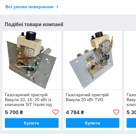
Всі умови повернення
Подібні товари компанії
Газогарячий пристрій
Газогарячий пристрій
Газо
Вакула 10, 16, 20 кВт із
Вакула 20 кВт TVG
Ваку
клапаном SIT Італія під
кла
балон Пропан
5 700
4 784
5 3
₴
₴
Купити
Купити