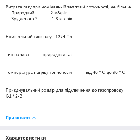
Витрата газу при номінальній тепловій потужності, не більше
― Природний 2 м3/рік
― Зрідженого * 1,8 кг / рік
Номінальний тиск газу 1274 Па
Тип палива природний газ
Температура нагріву теплоносія від 40 ° C до 90 ° C
Приєднувальний розмір для підключення до газопроводу
G1 / 2-B
Приховати
Характеристики