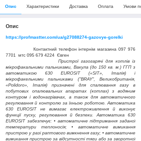
Опис
Характеристики
Доставка
Оплата
Умови п
Опис
https://profmastter.com/ua/g27088274-gazovye-gorelki
Контактний телефон інтернім магазина 097 976
7701 мтс 095 679 4224 Євген
Пристрої газогарячі для котлів із
мікрофакальними пальниками, Вакула (до 150 кв. м.) ГГП з
автоматикою 630 EUROSIT («SIT», Італія) і
мікрофакельними пальниками ("BRAY", Великобританія,
«Polidoro», Італія) призначені для спалювання газу в
побутових опалювальних апаратах (котлах) з водяним
контуром і водонагрівачах, а також для автоматичного
регулювання й контролю за їхньою роботою. Автоматика
630 EUROSIT не вимагає електроживлення й виконує
функції пуску, регулювання й безпеки. Автоматика 630
EUROSIT забезпечує: • автоматичне підтримання заданої
температури теплоносія; • автоматичне вимикання
пристрою у разі раптового вимкнення газу; • автоматичне
вимикання пристрою за відсутності тяги або за зворотної