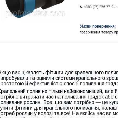
+380 (97) 976-77-01
повернення товару п
Якщо вас цікавлять фітинги для крапельного поли
випробували та оцінили системи крапельного зрош
простотою й ефективністю спосіб поливання грядок,
Крапельний полив не тільки найекономніший, але й
потрібно витрачати час на поливання грядок або 
поливання рослин. Все, що вам потрібно — це куп
купити фітинги для крапельного поливання, налаш
потреб рослин у волозі та все! На якийсь час ви 