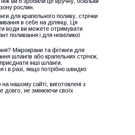
ніж ви б зробили це вручну, оскільки
зону рослин.
нги для крапельного поливу, стрічки
ивання в себе на ділянці. Ця
ати води ви можете отримувати
ант поливання і для невеликої
ння? Мікрокрани та фітинги для
ння шлангів або крапельних стрічок,
приєднати інші шланги.
 і в разі, якщо потрібно швидко
 на нашому сайті, виготовлені з
же довго, не змінюючи своїх