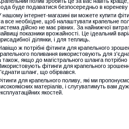
Крапельний полив зробить це за вас навіть краще, 
вода буде подаватися безпосередньо в кореневу 
У нашому інтернет-магазині ви можете купити фіти
та все необхідне, щоб налаштувати крапельне пол
система дійсно не має рівних. За найнижчої витр
найвищі показники врожайності. Це ідеальний варі
присадибної ділянки, і для теплиць.
Навіщо ж потрібні фітинги для крапельного зроше
крапельного поливання використовують для з'єдна
а також, якщо до магістрального шланга потрібно 
Використовують фітинги для крапельного зрошення
з'єднати шланг, що обірвався.
Фітинги для крапельного поливу, які ми пропонуємо
високоякісних матеріалів, і слугуватимуть вам ду
експлуатаційних якостей.