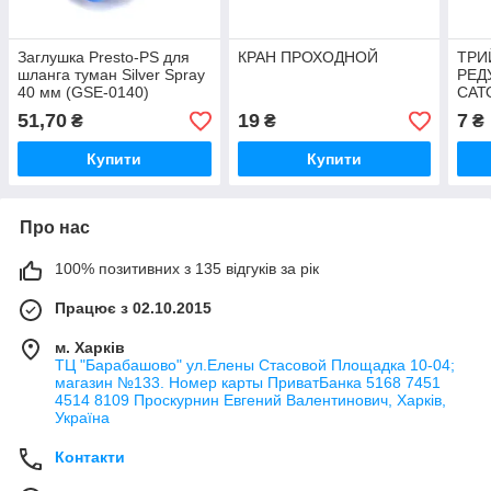
Заглушка Presto-PS для
КРАН ПРОХОДНОЙ
ТРИ
шланга туман Silver Spray
РЕД
40 мм (GSE-0140)
САТ
Льо
51,70
19
7
₴
₴
₴
Купити
Купити
Про нас
100% позитивних з 135 відгуків за рік
Працює з 02.10.2015
м. Харків
ТЦ "Барабашово" ул.Елены Стасовой Площадка 10-04;
магазин №133. Номер карты ПриватБанка 5168 7451
4514 8109 Проскурнин Евгений Валентинович, Харків,
Україна
Контакти