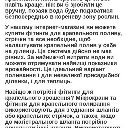
навіть краще, ніж ви б зробили це
вручну, позаяк вода буде подаватися
безпосередньо в кореневу зону рослин.
У нашому інтернет-магазині ви можете
купити фітинги для крапельного поливу,
стрічки та все необхідне, щоб
налаштувати крапельний полив у себе
на ділянці. Ця система дійсно не має
рівних. За найнижчої витрати води ви
можете отримувати найвищі показники
врожайності. Це ідеальний варіант
поливання і для невеликої присадибної
ділянки, і для теплиць.
Навіщо ж потрібні фітинги для
крапельного зрошення? Мікрокрани та
фітинги для крапельного поливання
використовують для з'єднання шлангів
або крапельних стрічок, а також, якщо
до магістрального шланга потрібно
приєднати інші шланги. Використовують