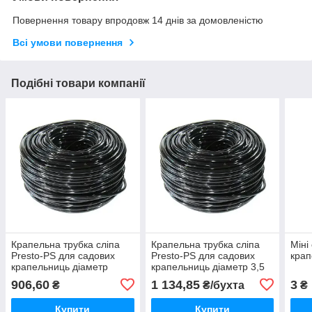
Повернення товару впродовж 14 днів за домовленістю
Всі умови повернення
Подібні товари компанії
Крапельна трубка сліпа
Крапельна трубка сліпа
Міні
Presto-PS для садових
Presto-PS для садових
крап
крапельниць діаметр
крапельниць діаметр 3,5
3,5*0,7 мм, довжина 200 м
мм, довжина 200 м (PVH
906,60
1 134,85
3
₴
₴/бухта
₴
(PVH 35B 07)
3B)
Купити
Купити