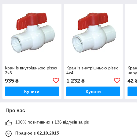
Кран із внутрішньою різзю
Кран із внутрішньою різзю
Кран
3х3
4х4
нару
935
1 232
42
₴
₴
Купити
Купити
Про нас
100% позитивних з 136 відгуків за рік
Працює з 02.10.2015