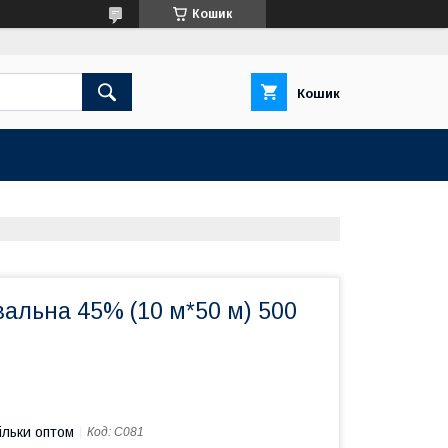
Кошик
Кошик
вальна 45% (10 м*50 м) 500
ільки оптом
Код:
С081