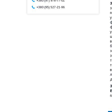
+380 (97) 976-77-01
+380 (95) 527-21-96
з
п
у
ф
ф
у
щ
в
б
з
з
т
т
в
л
д
п