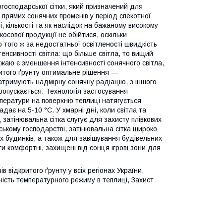
огосподарської сітки, який призначений для
я прямих сонячних променів у період спекотної
і, кількості та як наслідок на бажаному високому
сової продукції не обійтися, оскільки
того ж за недостатньої освітленості швидкість
тенсивності світла: що більше світла, то вищий
ожаю є зменшення інтенсивності сонячного світла,
ритого ґрунту оптимальне рішення —
 затримують надмірну сонячну радіацію, з іншого
ропускається. Технологія застосування
мператури на поверхню теплиці натягується
дає на 5-10 °C. У хмарні дні, коли світла та
 затінювальна сітка слугує для захисту плівкових
ьському господарстві, затінювальна сітка широко
х будинків, а також для завішування будівельних
и комфортні, захищені від сонця ігрові зони для
в відкритого ґрунту у всіх регіонах України.
ість температурного режиму в теплиці, Захист