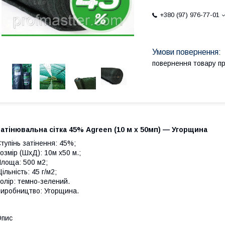
+380 (97) 976-77-01
повернення товару п
атінювальна сітка 45% Agreen (10 м х 50мп) — Угорщина
тупінь затінення: 45%;
озмір (ШхД): 10м х50 м.;
лоща: 500 м2;
ільність: 45 г/м2;
олір: темно-зелений.
иробництво: Угорщина.
Опис