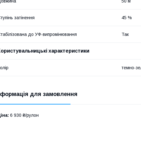
Довжина
50 м
тупінь затінення
45 %
табілізована до УФ-випромінювання
Так
Користувальницькі характеристики
олір
темно-зе
нформація для замовлення
іна:
6 930 ₴/рулон