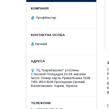
ПрофМастер
Евгений
З
С
ТЦ "Барабашово" ул.Елены
Р
Стасовой Площадка 10-04; магазин
№133. Номер карты ПриватБанка 5168
П
7451 4514 8109 Проскурнин Евгений
Щ
Валентинович, Харків, Україна
К
В