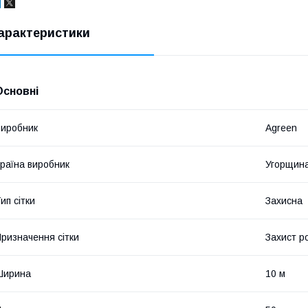
арактеристики
Основні
иробник
Agreen
раїна виробник
Угорщин
ип сітки
Захисна
ризначення сітки
Захист р
Ширина
10 м