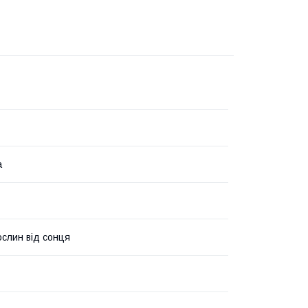
а
ослин від сонця