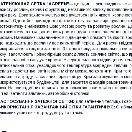
ЗАТЕНЯЮЩАЯ СЕТКА "AGREEN"
— це один із різновидів сільськ
ахисту рослин, овочів і фруктів від негативного впливу потраплянн
ори року. Брак захисту культур позначається на їх якості, корисност
рожаї. Однак без природного фотосинтезу під час вирощування коко
отосинтезу є найважливішою умовою росту та розвитку рослин. До 
отосинтезу, а отже, активність росту є дуже тісною залежно від ін
рожай. Найважливішим чинником підвищення кількості та якості вр
о надходить до рослин у весняно-літній період. Для рослин відк
икористання сіток, що затінять. З одного боку, затінювальні сітки
оку, заломлюють і рівномірніше розподіляють сонячне світло, що п
атінювальної сітки дуже проста. У період сильного підвищення те
атінювальна сітка, унаслідок чого температура всередині теплиці па
епла недостатньо, затінювальну сітку можна легко зняти. Крім того,
еплиць від граду та сильних поривів вітру. Крім застосування в сіл
икористовується в будівництві, для закриття фасадів ремонтовани
ісів. На присадибних ділянках за допомогою сітки можна створюват
ітей, затіняти альтанки, автомобільні стоянки.
ЗАСТОСУВАННЯ ЗАТЕЖНОЇ СЕТКИ:
Для затінення теплиць і овочі
ВИКОРИСТАННЯ ЗАВАНТАЖНИЙ СІТКИ ГАРАНТИЧНУЄ:
Стабільн
лівкових укриттів від граду, вітру та птахів.