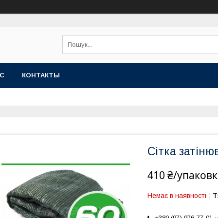
АС
КОНТАКТЫ
Сітка затіню
410 ₴/упаковк
Немає в наявності
Т
+380 (97) 976-77-01