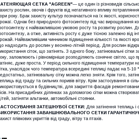
ЗАТЕНЯЮЩАЯ СЕТКА "AGREEN"
— це один із різновидів сільськ
ахисту рослин, овочів і фруктів від негативного впливу потраплянн
ори року. Брак захисту культур позначається на їх якості, корисност
рожаї. Однак без природного фотосинтезу під час вирощування коко
отосинтезу є найважливішою умовою росту та розвитку рослин. До 
отосинтезу, а отже, активність росту є дуже тісною залежно від ін
рожай. Найважливішим чинником підвищення кількості та якості вр
о надходить до рослин у весняно-літній період. Для рослин відк
икористання сіток, що затінять. З одного боку, затінювальні сітки
оку, заломлюють і рівномірніше розподіляють сонячне світло, що п
атіняє, дуже проста. У період сильного підвищення температури н
ітка, унаслідок чого температура всередині теплиці падає на 5-10 °
едостатньо, затінювальну сітку можна легко зняти. Крім того, затін
еплиць від граду та сильних поривів вітру. Крім застосування в сіл
икористовується в будівництві, для закриття фасадів ремонтовани
ісів. На присадибних ділянках за допомогою сітки можна створюват
ітей, затіняти альтанки, автомобільні стоянки.
ЗАСТОСУВАННЯ ЗАТЕШНУВОЇ СЕТКИ:
Для затінення теплиць і ов
ВИКОРИСТАННЯ ЗАВАНШНЮВАЛЬНОГО СЕТКИ ГАРАНТИЧНУ
ахист плівкових укриттів від граду, вітру та птахів.