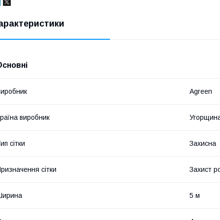
арактеристики
Основні
иробник
Agreen
раїна виробник
Угорщин
ип сітки
Захисна
ризначення сітки
Захист р
Ширина
5 м