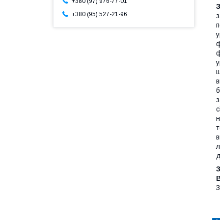
+380 (97) 976-77-01
+380 (95) 527-21-96
з
п
у
ф
ф
у
щ
в
б
з
с
н
т
в
л
д
З