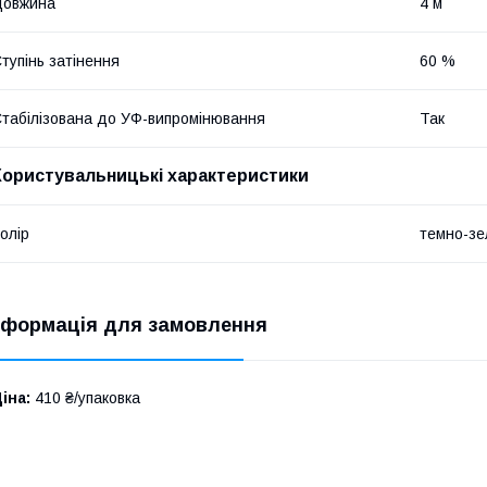
Довжина
4 м
тупінь затінення
60 %
табілізована до УФ-випромінювання
Так
Користувальницькі характеристики
олір
темно-зе
нформація для замовлення
іна:
410 ₴/упаковка