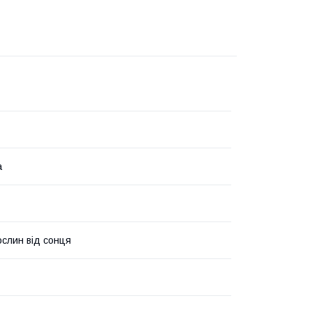
а
ослин від сонця