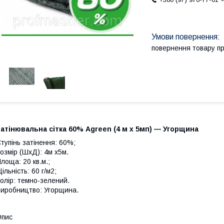
повернення товару п
атінювальна сітка 60% Agreen (4 м х 5мп) — Угорщина
тупінь затінення: 60%;
озмір (ШхД): 4м х5м.
лоща: 20 кв.м.;
ільність: 60 г/м2;
олір: темно-зелений.
иробництво: Угорщина.
Опис