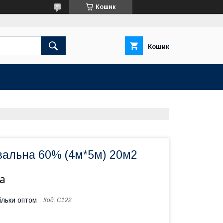
Кошик
Кошик
вальна 60% (4м*5м) 20м2
а
ільки оптом
Код:
С122