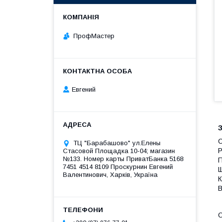
ПрофМастер
Евгений
З
С
ТЦ "Барабашово" ул.Елены
Р
Стасовой Площадка 10-04; магазин
№133. Номер карты ПриватБанка 5168
П
7451 4514 8109 Проскурнин Евгений
Щ
Валентинович, Харків, Україна
К
В