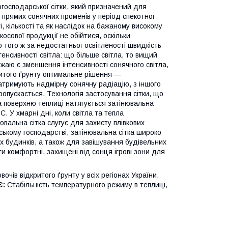
огосподарської сітки, який призначений для
я прямих сонячних променів у період спекотної
і, кількості та як наслідок на бажаному високому
сової продукції не обійтися, оскільки
того ж за недостатньої освітленості швидкість
тенсивності світла: що більше світла, то вищий
ожаю є зменшення інтенсивності сонячного світла,
ритого ґрунту оптимальне рішення —
 затримують надмірну сонячну радіацію, з іншого
ропускається. Технологія застосування сітки, що
а поверхню теплиці натягується затінювальна
C. У хмарні дні, коли світла та тепла
ювальна сітка слугує для захисту плівкових
ьському господарстві, затінювальна сітка широко
х будинків, а також для завішування будівельних
и комфортні, захищені від сонця ігрові зони для
очів відкритого ґрунту у всіх регіонах України.
Є:
Стабільність температурного режиму в теплиці,