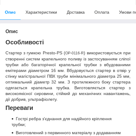
Опис
Характеристики
Доставка
Оплата
Умови п
Опис
Особливості
Стартер з гумкою Presto-PS (
) використовується при
OP-0116-R
створенні систем крапельного поливу із застосуванням сліпої
трубки або багаторічної крапельної трубки з вбудованими
емітерами діаметром 16 мм. Вбудовується стартер в отвір у
стінку магістральної ПВХ труби мінімального діаметра 25 мм,
оптимальний діаметр 32 мм. З протилежного боку стартера
одягається крапельна трубка. Виготовляється стартер з
високоякісної сировини, стійкий до механічних навантажень,
дії добрив, ультрафіолету.
Переваги
Гострі ребра з'єднання для надійного кріплення
трубки;
Виготовлений з первинного матеріалу з додаванням