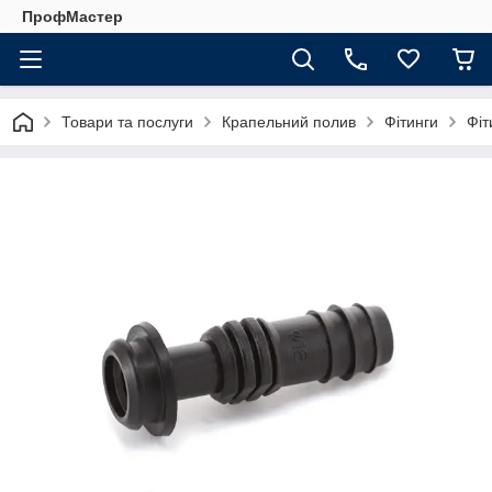
ПрофМастер
Товари та послуги
Крапельний полив
Фітинги
Фіт