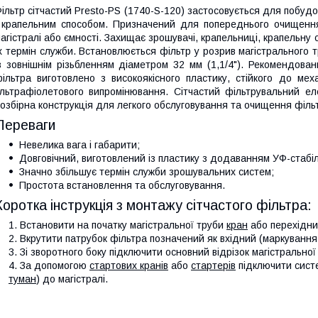
ільтр сітчастий Presto-PS (1740-S-120) застосовується для побу
 крапельним способом. Призначений для попереднього очищенн
агістралі або ємності. Захищає зрошувачі, крапельниці, крапельну с
х термін служби. Встановлюється фільтр у розрив магістрального
з зовнішнім різьбленням діаметром 32 мм (1,1/4"). Рекомендова
ільтра виготовлено з високоякісного пластику, стійкого до ме
льтрафіолетового випромінювання. Сітчастий фільтрувальний ел
озбірна конструкція для легкого обслуговування та очищення філь
Переваги
Невелика вага і габарити;
Довговічний, виготовлений із пластику з додаванням УФ-стабіл
Значно збільшує термін служби зрошувальних систем;
Простота встановлення та обслуговування.
Коротка інструкція з монтажу сітчастого фільтра:
Встановити на початку магістральної труби
кран
або перехідник
Вкрутити патрубок фільтра позначений як вхідний (маркування 
Зі зворотного боку підключити основний відрізок магістральної
За допомогою
стартових кранів
або
стартерів
підключити сист
туман
) до магістралі.