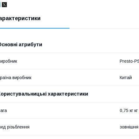
арактеристики
Основні атрибути
иробник
Presto-P
раїна виробник
Китай
Користувальницькі характеристики
ага
0,75 кг кг
ид різьблення
зовнішня