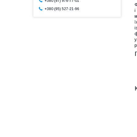
+380 (97) 976-77-01
Ф
+380 (95) 527-21-96
і
м
ї
і
ф
у
р