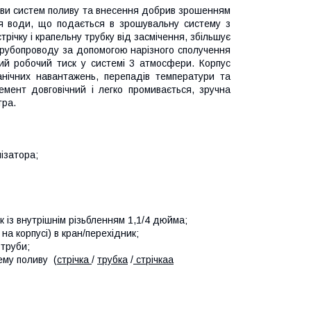
дови систем поливу та внесення добрив зрошенням
я води, що подається в зрошувальну систему з
трічку і крапельну трубку від засмічення, збільшує
 трубопроводу за допомогою нарізного сполучення
ний робочий тиск у системі 3 атмосфери. Корпус
ханічних навантажень, перепадів температури та
емент довговічний і легко промивається, зручна
тра.
ізатора;
 із внутрішнім різьбленням 1,1/4 дюйма;
на корпусі) в кран/перехідник;
 труби;
ему поливу (
стрічка
/
трубка
/
стрічкаа