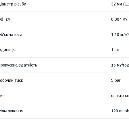
іаметр різьби
32 мм (1,
б `єм
0,004 м?
б'ємна вага
1,10 кг/м
Одиниця
1 шт
ропускна здатність
15 м?/го
обочий тиск
5 bar
ип
фільтр сі
ільтрування
120 mes