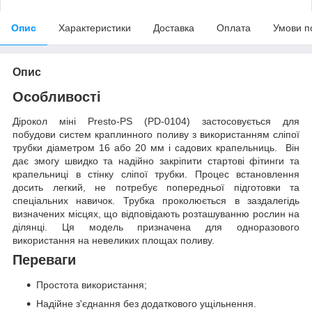
Опис
Характеристики
Доставка
Оплата
Умови п
Опис
Особливості
Дірокол міні Presto-PS (PD-0104) застосовується для
побудови систем краплинного поливу з використанням сліпої
трубки діаметром 16 або 20 мм і садових крапельниць. Він
дає змогу швидко та надійно закріпити стартові фітинги та
крапельниці в стінку сліпої трубки. Процес встановлення
досить легкий, не потребує попередньої підготовки та
спеціальних навичок. Трубка проколюється в заздалегідь
визначених місцях, що відповідають розташуванню рослин на
ділянці. Ця модель призначена для одноразового
використання на невеликих площах поливу.
Переваги
Простота використання;
Надійне з'єднання без додаткового ущільнення.