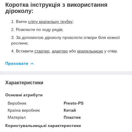
Коротка інструкція з використання
діроколу:
Взяти
сліпу крапельну трубку;
Розкласти по ходу рядів;
За допомогою діроколу проколоти отвори біля кожної
рослини;
Вставити
стартер
,
адаптер
або
крапельницю
у отвір.
Приховати
Характеристики
Основні атрибути
Виробник
Presto-PS
Країна виробник
Китай
Матеріал
Пластик
Користувальницькі характеристики