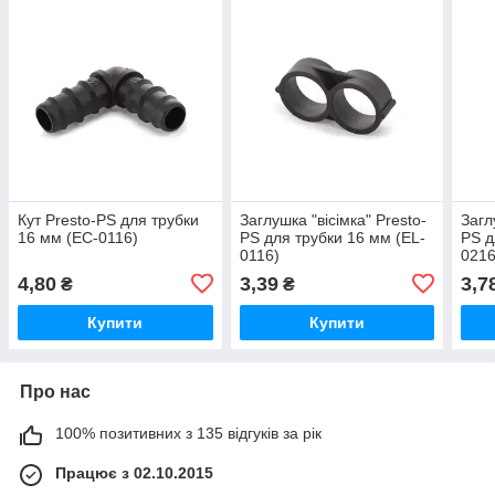
Кут Presto-PS для трубки
Заглушка "вісімка" Presto-
Загл
16 мм (EC-0116)
PS для трубки 16 мм (EL-
PS д
0116)
0216
4,80
3,39
3,7
₴
₴
Купити
Купити
Про нас
100% позитивних з 135 відгуків за рік
Працює з 02.10.2015