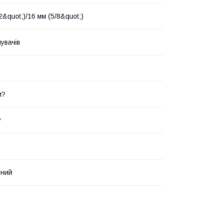
2&quot;)/16 мм (5/8&quot;)
увачів
м?
?
тний