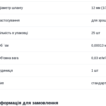
іаметр шлангу
12 мм (1/
астосування
для зрош
ількість в упаковці
25 шт
б `єм
0,00013 
б'ємна вага
0,03 кг/м
Одиниця
1 шт
ип
стандар
нформація для замовлення