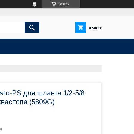
Кошик
Кошик
sto-PS для шланга 1/2-5/8
квастопа (5809G)
g