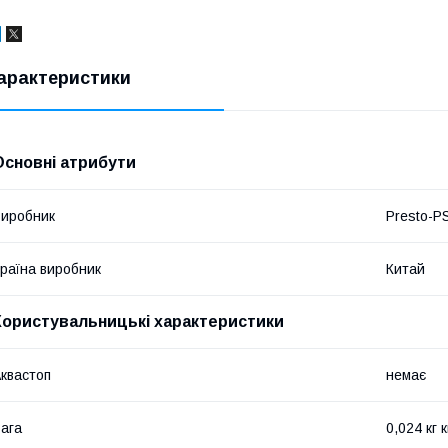
арактеристики
Основні атрибути
иробник
Presto-P
раїна виробник
Китай
Користувальницькі характеристики
квастоп
немає
ага
0,024 кг к