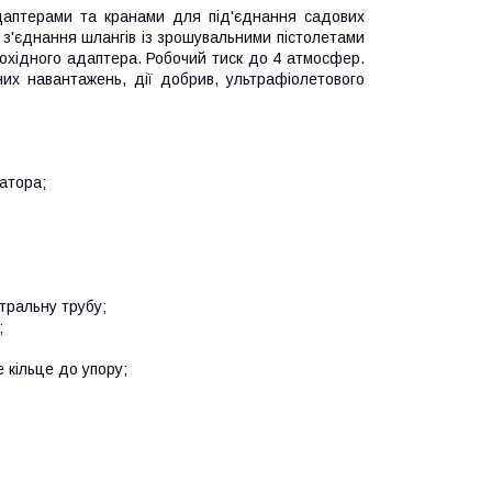
адаптерами та кранами для під'єднання садових
з'єднання шлангів із зрошувальними пістолетами
охідного адаптера. Робочий тиск до 4 атмосфер.
них навантажень, дії добрив, ультрафіолетового
затора;
тральну трубу;
;
 кільце до упору;