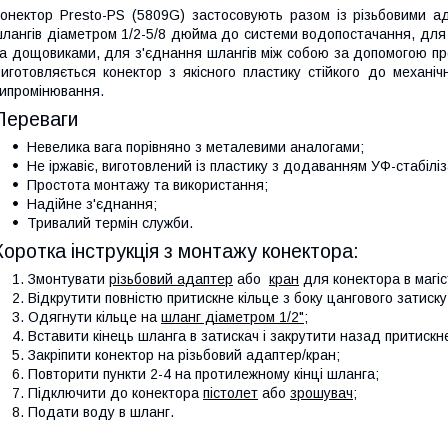
онектор Presto-PS (5809G) застосовують разом із різьбовими 
лангів діаметром 1/2-5/8 дюйма до системи водопостачання, для 
а дощовиками, для з'єднання шлангів між собою за допомогою пр
иготовляється конектор з якісного пластику стійкого до механіч
ипромінювання.
Переваги
Невелика вага порівняно з металевими аналогами;
Не іржавіє, виготовлений із пластику з додаванням УФ-стабілі
Простота монтажу та використання;
Надійне з'єднання;
Тривалий термін служби.
Коротка інструкція з монтажу конектора:
Змонтувати
різьбовий адаптер
або
кран
для конектора в магіс
Відкрутити повністю притискне кільце з боку цангового затиску
Одягнути кільце на
шланг діаметром 1/2"
;
Вставити кінець шланга в затискач і закрутити назад притискне
Закріпити конектор на різьбовий адаптер/кран;
Повторити пункти 2-4 на протилежному кінці шланга;
Підключити до конектора
пістолет
або
зрошувач
;
Подати воду в шланг.