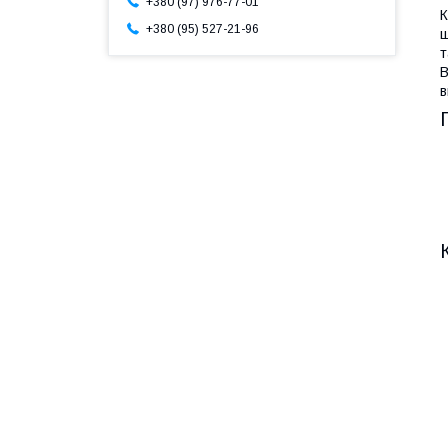
+380 (97) 976-77-01
К
+380 (95) 527-21-96
ш
т
В
в