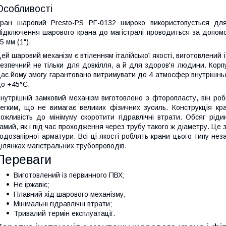
Особливості
ран шаровий Presto-PS PF-0132 широко використовується дл
ідключення шарового крана до магістралі проводиться за допомог
5 мм (1").
ей шаровий механізм є втіленням італійської якості, виготовлений із
езпечний не тільки для довкілля, а й для здоров'я людини. Корп
ає йому змогу гарантовано витримувати до 4 атмосфер внутрішньо
о +45°C.
нутрішній замковий механізм виготовлено з фторопласту, він ро
егким, що не вимагає великих фізичних зусиль. Конструкція к
ожливість до мінімуму скоротити гідравлічні втрати. Обсяг рід
амий, як і під час проходження через трубу такого ж діаметру. Це
одозапірної арматури. Всі ці якості роблять крани цього типу не
ілянках магістральних трубопроводів.
Переваги
Виготовлений із первинного ПВХ;
Не іржавіє;
Плавний хід шарового механізму;
Мінімальні гідравлічні втрати;
Тривалий термін експлуатації.