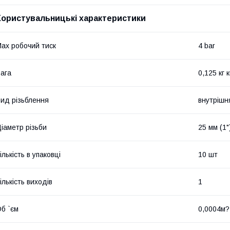
Користувальницькі характеристики
ax робочий тиск
4 bar
ага
0,125 кг к
ид різьблення
внутрішн
іаметр різьби
25 мм (1"
ількість в упаковці
10 шт
ількість виходів
1
б `єм
0,0004м?