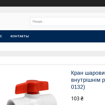
АС
КОНТАКТЫ
Кран шаровий
внутрішнім р
0132)
103 ₴