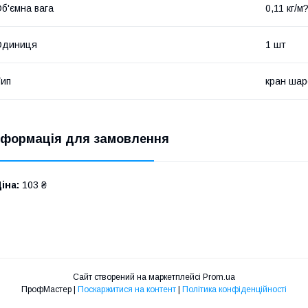
б'ємна вага
0,11 кг/м
Одиниця
1 шт
ип
кран шар
нформація для замовлення
іна:
103 ₴
Сайт створений на маркетплейсі
Prom.ua
ПрофМастер |
Поскаржитися на контент
|
Політика конфіденційності