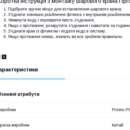
Коротка інструкція з монтажу шарового крана і фіт
Підібрати зручне місце для встановлення шарового крана;
З'єднати зовнішнє різьблення фітинга з внутрішнім різьблення
Увімкнути воду і перевірити якість з'єднання;
Якщо є протікання, розкрутити з'єднання і намотати за годин
З'єднати кран із фітингом і подати воду в систему;
Якщо протікання немає, значить ви все зробили правильно.
арактеристики
Основні атрибути
иробник
Presto-P
раїна виробник
Китай