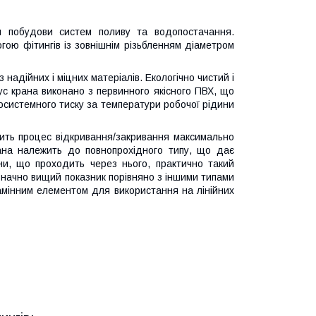
я побудови систем поливу та водопостачання.
ою фітингів із зовнішнім різьбленням діаметром
 надійних і міцних матеріалів. Екологічно чистий і
ус крана виконано з первинного якісного ПВХ, що
системного тиску за температури робочої рідини
бить процес відкривання/закривання максимально
рана належить до повнопрохідного типу, що дає
ини, що проходить через нього, практично такий
 значно вищий показник порівняно з іншими типами
замінним елементом для використання на лінійних