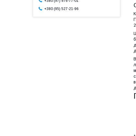
+380 (97) 976-77-01
+380 (95) 527-21-96
К
П
2
Ц
б
д
д
В
л
м
с
в
д