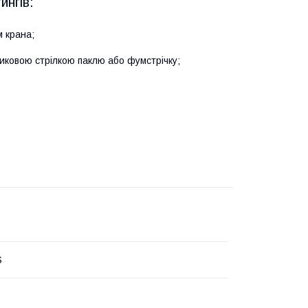
ингів:
м крана;
никовою стрілкою паклю або фумстрічку;
S