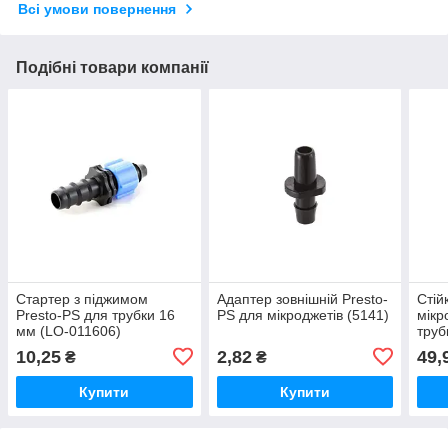
Всі умови повернення
Подібні товари компанії
Стартер з піджимом
Адаптер зовнішній Presto-
Стій
Presto-PS для трубки 16
PS для мікроджетів (5141)
мікр
мм (LO-011606)
труб
см (
10,25
2,82
49,
₴
₴
Купити
Купити