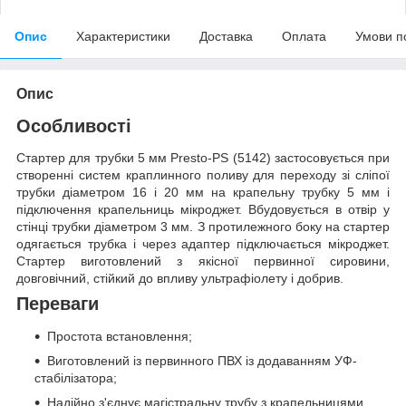
Опис
Характеристики
Доставка
Оплата
Умови п
Опис
Особливості
Стартер для трубки 5 мм Presto-PS (5142) застосовується при
створенні систем краплинного поливу для переходу зі сліпої
трубки діаметром 16 і 20 мм на крапельну трубку 5 мм і
підключення крапельниць мікроджет. Вбудовується в отвір у
стінці трубки діаметром 3 мм. З протилежного боку на стартер
одягається трубка і через адаптер підключається мікроджет.
Стартер виготовлений з якісної первинної сировини,
довговічний, стійкий до впливу ультрафіолету і добрив.
Переваги
Простота встановлення;
Виготовлений із первинного ПВХ із додаванням УФ-
стабілізатора;
Надійно з'єднує магістральну трубу з крапельницями