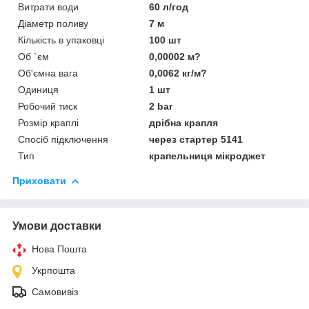
Витрати води
60 л/год
Діаметр поливу
7 м
Кількість в упаковці
100 шт
Об `єм
0,00002 м?
Об'ємна вага
0,0062 кг/м?
Одиниця
1 шт
Робочий тиск
2 bar
Розмір краплі
дрібна крапля
Спосіб підключення
через стартер 5141
Тип
крапельниця мікроджет
Приховати
Умови доставки
Нова Пошта
Укрпошта
Самовивіз