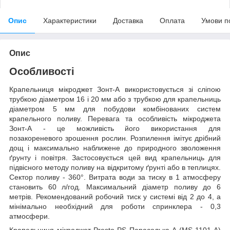
Опис
Характеристики
Доставка
Оплата
Умови п
Опис
Особливості
Крапельниця мікроджет Зонт-А використовується зі сліпою
трубкою діаметром 16 і 20 мм або з трубкою для крапельниць
діаметром 5 мм для побудови комбінованих систем
крапельного поливу. Перевага та особливість мікроджета
Зонт-А - це можливість його використання для
позакореневого зрошення рослин. Розпилення імітує дрібний
дощ і максимально наближене до природного зволоження
ґрунту і повітря. Застосовується цей вид крапельниць для
підвісного методу поливу на відкритому ґрунті або в теплицях.
Сектор поливу - 360°. Витрата води за тиску в 1 атмосферу
становить 60 л/год. Максимальний діаметр поливу до 6
метрів. Рекомендований робочий тиск у системі від 2 до 4, а
мінімально необхідний для роботи спринклера - 0,3
атмосфери.