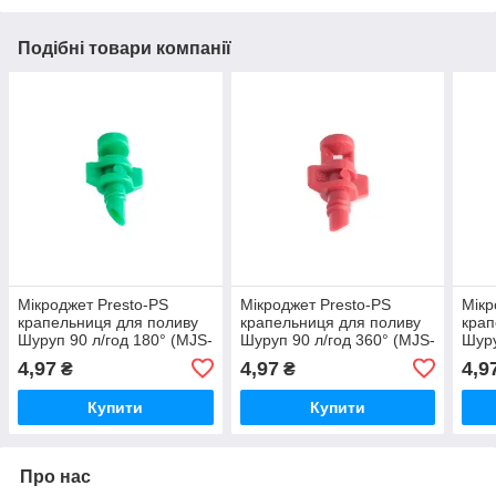
Подібні товари компанії
Мікроджет Presto-PS
Мікроджет Presto-PS
Мікр
крапельниця для поливу
крапельниця для поливу
крап
Шуруп 90 л/год 180° (MJS-
Шуруп 90 л/год 360° (MJS-
Шуру
018)
036)
090)
4,97
4,97
4,9
₴
₴
Купити
Купити
Про нас