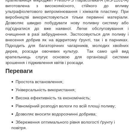
Крапельниця мікроджет Presto-PS Парасолька-А (MS-1101-A)
виготовлена з високоякісного, стійкого до впливу
ультрафіолетового випромінювання і хімікатів пластику. При
виробництві використовуються тільки первинні матеріали.
Дозволяє швидко побудувати нову поливну систему або
під'єднатися до вже наявної. Легке обслуговування і
очищення в разі забруднення. Застосовується для поливу і
внесення добрив як на відкритому ґрунті, так і в парниках.
Підходить для багаторічних чагарників, молодих хвойних
дерев, розсади овочевих культур. Так само цей вид
крапельниць слугує основою для організації системи
зрошення і підживлення квітів і розсади.
Переваги
Простота встановлення;
Універсальність використання;
Висока ефективність та економічність;
Рівномірний розподіл вологи по всій площі поливу;
Дозволяє вносити водорозчинні добрива;
Збереження оптимального рівня вологості ґрунту і
повітря.