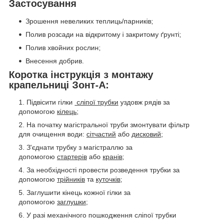
Застосування
Зрошення невеликих теплиць/парників;
Полив розсади на відкритому і закритому ґрунті;
Полив хвойних рослин;
Внесення добрив.
Коротка інструкція з монтажу
крапельниці Зонт-А:
Підвісити гілки
сліпої трубки
уздовж рядів за
допомогою
кілець;
На початку магістральної труби змонтувати фільтр
для очищення води:
сітчастий
або
дисковий
;
З'єднати трубку з магістраллю за
допомогою
стартерів
або
кранів
;
За необхідності провести розведення трубки за
допомогою
трійників
та
куточків;
Заглушити кінець кожної гілки за
допомогою
заглушки
;
У разі механічного пошкодження сліпої трубки