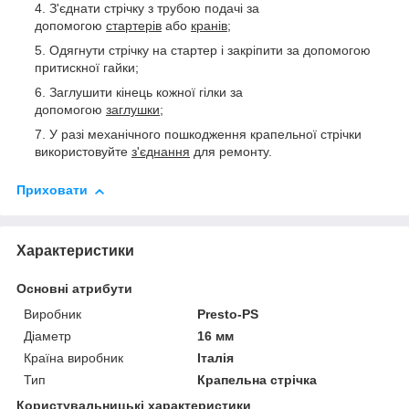
З'єднати стрічку з трубою подачі за
допомогою
стартерів
або
кранів
;
Одягнути стрічку на стартер і закріпити за допомогою
притискної гайки;
Заглушити кінець кожної гілки за
допомогою
заглушки
;
У разі механічного пошкодження крапельної стрічки
використовуйте
з'єднання
для ремонту.
Приховати
Характеристики
Основні атрибути
Виробник
Presto-PS
Діаметр
16 мм
Країна виробник
Італія
Тип
Крапельна стрічка
Користувальницькі характеристики