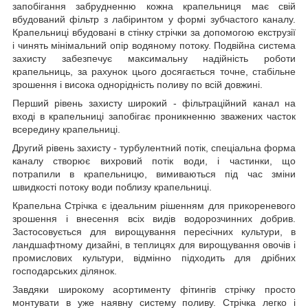
запобігання забрудненню кожна крапельниця має свій
вбудований фільтр з лабіринтом у формі зубчастого каналу.
Крапельниці вбудовані в стінку стрічки за допомогою екструзії
і чинять мінімальний опір водяному потоку. Подвійна система
захисту забезпечує максимальну надійність роботи
крапельниць, за рахунок цього досягається точне, стабільне
зрошення і висока однорідність поливу по всій довжині.
Перший рівень захисту широкий - фільтраційний канал на
вході в крапельниці запобігає проникненню зважених часток
всередину крапельниці.
Другий рівень захисту - турбулентний потік, спеціальна форма
каналу створює вихровий потік води, і частинки, що
потрапили в крапельницю, вимиваються під час зміни
швидкості потоку води поблизу крапельниці.
Крапельна Стрічка є ідеальним рішенням для прикореневого
зрошення і внесення всіх видів водорозчинних добрив.
Застосовується для вирощування пересічних культури, в
ландшафтному дизайні, в теплицях для вирощування овочів і
промислових культури, відмінно підходить для дрібних
господарських ділянок.
Завдяки широкому асортименту фітингів стрічку просто
монтувати в уже наявну систему поливу. Стрічка легко і