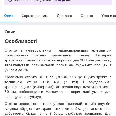
Опис
Характеристики
Доставка
Оплата
Умови п
Опис
Особливості
Стрічка є універсальним і найпоширенішим елементом
прикореневих систем крапельного поливу. Емітерна
крапельна стрічка італійського виробництва 3D Tube дає змогу
забезпечувати оптимальний полив на будь-яких площах з
ухилом до 3%.
Крапельна стрічка 3D Tube (3D-30-500) це гнучка трубка з
товщиною стінки 0.18 мм (7 mil) і вбудованими
крапельницями (емітерами), які розташовуються через кожні
30 см, забезпечуючи максимально сприятливі умови для
вирощуваних культур.
Стрічка крапельного поливу має тривалий термін служби,
завдяки вбудованим крапельницями стійка до засмічення і
забезпечує більш точне і більш стабільне зрошення. Для