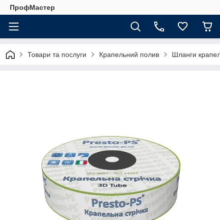
ПрофМастер
Товари та послуги
Крапельний полив
Шланги крапел