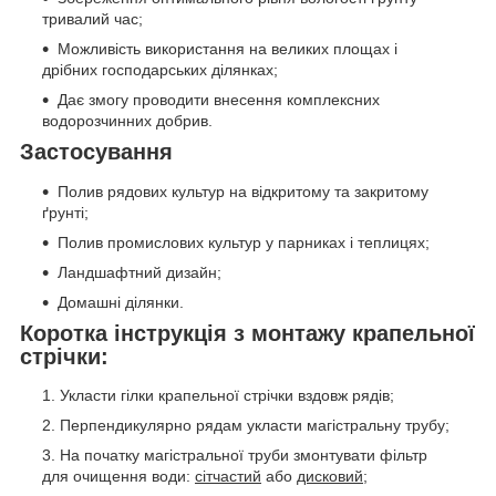
тривалий час;
Можливість використання на великих площах і
дрібних господарських ділянках;
Дає змогу проводити внесення комплексних
водорозчинних добрив.
Застосування
Полив рядових культур на відкритому та закритому
ґрунті;
Полив промислових культур у парниках і теплицях;
Ландшафтний дизайн;
Домашні ділянки.
Коротка інструкція з монтажу крапельної
стрічки:
Укласти гілки крапельної стрічки вздовж рядів;
Перпендикулярно рядам укласти магістральну трубу;
На початку магістральної труби змонтувати фільтр
для очищення води:
сітчастий
або
дисковий
;