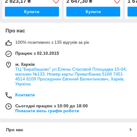
2 823,17
2 647,30
1 6
₴
₴
1000 м (3D-20-1000)
1000 м (3D-30-1000)
довж
500)
Купити
Купити
Про нас
100% позитивних з 135 відгуків за рік
Працює з 02.10.2015
м. Харків
ТЦ "Барабашово" ул.Елены Стасовой Площадка 10-04;
магазин №133. Номер карты ПриватБанка 5168 7451
4514 8109 Проскурнин Евгений Валентинович, Харків,
Україна
Контакти
Сьогодні працює з 10:00 до 18:00
Показати весь графік роботи
Про нас