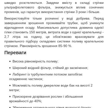
швидко розстеляється. Завдяки вмісту в складі стрічки
ультрафіолетового фільтра, знижується вплив сонячних
променів, що гарантує використання стрічки 3 роки і більше.
Використовуйте тільки розчинні у воді добрива. Перед
завершенням зрошення промивайте трубки, щоб уникнути
відкладення осаду. Максимально допустима довжина однієї
гілки становить 150 метрів, витрата води з однієї крапельниці -
2,7 літра на годину, це обов'язково враховувати для
правильного підбору складових системи поливу крапельною
стрічкою. Рівномірність зрошення 85-90 %.
Переваги
Висока рівномірність поливу;
Широкий вхідний фільтр, стійкий до засмічення;
Лабіринт із турбулентним потоком запобігає
осадженню частинок;
Можливість поливу джерелом води бак на висоті 2
метри;
Прискорене дозрівання рослин і збільшення
врожайності до 40%;
Збереження оптимального рівня вологості ґрунту