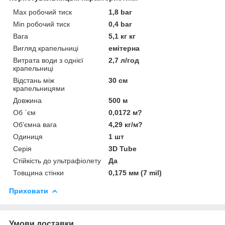
Max робочий тиск
1,8 bar
Min робочий тиск
0,4 bar
Вага
5,1 кг кг
Вигляд крапельниці
емітерна
Витрата води з однієї
2,7 л/год
крапельниці
Відстань між
30 см
крапельницями
Довжина
500 м
Об `єм
0,0172 м?
Об'ємна вага
4,29 кг/м?
Одиниця
1 шт
Серія
3D Tube
Стійкість до ультрафіолету
Да
Товщина стінки
0,175 мм (7 mil)
Приховати
Умови доставки