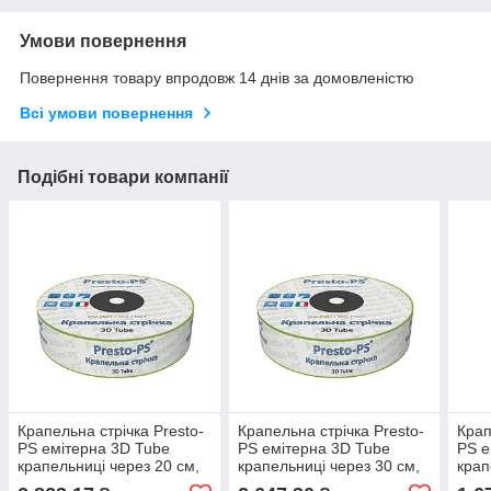
Умови повернення
Повернення товару впродовж 14 днів за домовленістю
Всі умови повернення
Подібні товари компанії
Крапельна стрічка Presto-
Крапельна стрічка Presto-
Крап
PS емітерна 3D Tube
PS емітерна 3D Tube
PS е
крапельниці через 20 см,
крапельниці через 30 см,
крап
витрата 2.7 л/год, довжина
витрата 2.7 л/год, довжина
витр