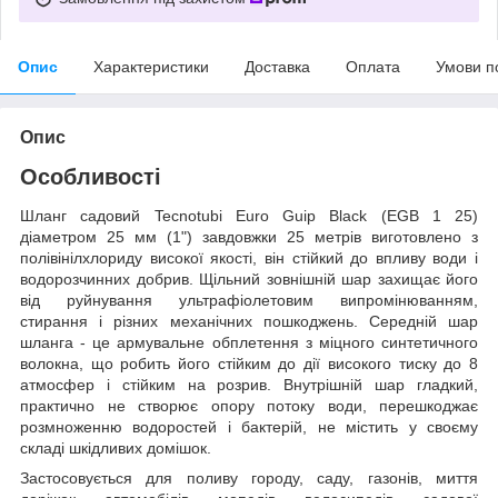
Опис
Характеристики
Доставка
Оплата
Умови п
Опис
Особливості
Шланг садовий Tecnotubi Euro Guip Black (EGB 1 25)
діаметром 25 мм (1") завдовжки 25 метрів виготовлено з
полівінілхлориду високої якості, він стійкий до впливу води і
водорозчинних добрив. Щільний зовнішній шар захищає його
від руйнування ультрафіолетовим випромінюванням,
стирання і різних механічних пошкоджень. Середній шар
шланга - це армувальне обплетення з міцного синтетичного
волокна, що робить його стійким до дії високого тиску до 8
атмосфер і стійким на розрив. Внутрішній шар гладкий,
практично не створює опору потоку води, перешкоджає
розмноженню водоростей і бактерій, не містить у своєму
складі шкідливих домішок.
Застосовується для поливу городу, саду, газонів, миття