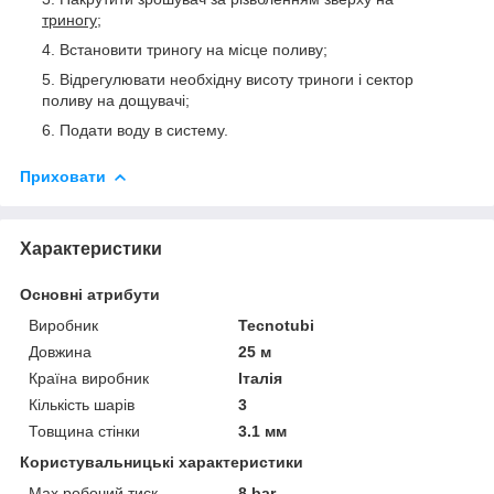
триногу
;
Встановити триногу на місце поливу;
Відрегулювати необхідну висоту триноги і сектор
поливу на дощувачі;
Подати воду в систему.
Приховати
Характеристики
Основні атрибути
Виробник
Tecnotubi
Довжина
25 м
Країна виробник
Італія
Кількість шарів
3
Товщина стінки
3.1 мм
Користувальницькі характеристики
Max робочий тиск
8 bar