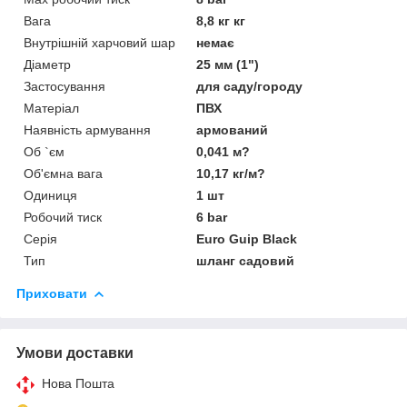
Вага
8,8 кг кг
Внутрішній харчовий шар
немає
Діаметр
25 мм (1")
Застосування
для саду/городу
Матеріал
ПВХ
Наявність армування
армований
Об `єм
0,041 м?
Об'ємна вага
10,17 кг/м?
Одиниця
1 шт
Робочий тиск
6 bar
Серія
Euro Guip Black
Тип
шланг садовий
Приховати
Умови доставки
Нова Пошта