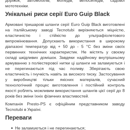
доріжок, автомобілів, мопедів, велосипедів, садової
мототехніки.
Унікальні риси серії Euro Guip Black
Армовані тришарові шланги серії Euro Guip Black виготовлені
на італійському заводі Tecnotubi вирізняються міцністю,
еластичністю і стійкістю до ультрафіолетового
випромінювання. Допускають використання в широкому
діапазоні температур від + 50 до - 5 °C без зміни своїх
первинних технічних характеристик. Не містять у своєму
складі шкідливих домішок. Завдяки надійному внутрішньому
армуванню з поліестерової нитки ці шланги не заламуються і
не перегинаються під час поливу. Зберігають свою
еластичність і гнучкість навіть за високого тиску. Застосування
у виробництві тільки якісних матеріалів, сучасний
технологічний процес виготовлення і постійний контроль
якості роблять можливим використання шлангів цієї серії до 8
років без зміни їхніх фізичних властивостей.
Компанія Presto-PS є офіційним представником заводу
Tecnotubi в Україні.
Переваги
Не заламуються і не перегинаються;