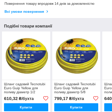
Повернення товару впродовж 14 днів за домовленістю
Всі умови повернення
Подібні товари компанії
Шланг садовий Tecnotubi
Шланг садовий Tecnotubi
Шлан
Euro Guip Yellow для
Euro Guip Yellow для
Euro
поливу діаметр 1/2
поливу діаметр 5/8
поли
дюйма, довжина 25 м
дюйма, довжина 25 м
дюйм
610,32
799,17
640
₴/бухта
₴/бухта
(EGY 1/2 25)
(EGY 5/8 25)
(EGB
Купити
Купити