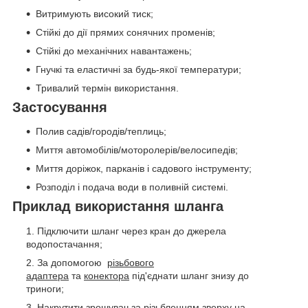
Витримують високий тиск;
Стійкі до дії прямих сонячних променів;
Стійкі до механічних навантажень;
Гнучкі та еластичні за будь-якої температури;
Тривалий термін використання.
Застосування
Полив садів/городів/теплиць;
Миття автомобілів/моторолерів/велосипедів;
Миття доріжок, парканів і садового інструменту;
Розподіл і подача води в поливній системі.
Приклад використання шланга
Підключити шланг через кран до джерела
водопостачання;
За допомогою
різьбового
адаптера
та
конектора
під'єднати шланг знизу до
триноги;
Накрутити зрошувач за різьбленням зверху на