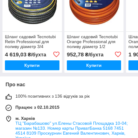
Шланг садовий Tecnotubi
Шланг садовий Tecnotubi
Шлан
Retin Professional для
Orange Professional для
Oran
поливу діаметр 3/4
поливу діаметр 1/2
поли
дюйма, довжина 50 м (RT
дюйма, довжина 25 м (OR
дюйм
4 619,03
952,78
1 9
₴/бухта
₴/бухта
3/4 50)
1/2 25)
1/2 
Купити
Купити
Про нас
100% позитивних з 136 відгуків за рік
Працює з 02.10.2015
м. Харків
ТЦ "Барабашово" ул.Елены Стасовой Площадка 10-04;
магазин №133. Номер карты ПриватБанка 5168 7451
4514 8109 Проскурнин Евгений Валентинович, Харків,
Україна