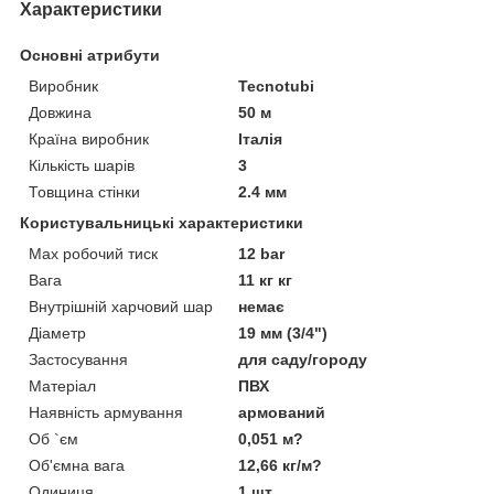
Характеристики
Основні атрибути
Виробник
Tecnotubi
Довжина
50 м
Країна виробник
Італія
Кількість шарів
3
Товщина стінки
2.4 мм
Користувальницькі характеристики
Max робочий тиск
12 bar
Вага
11 кг кг
Внутрішній харчовий шар
немає
Діаметр
19 мм (3/4")
Застосування
для саду/городу
Матеріал
ПВХ
Наявність армування
армований
Об `єм
0,051 м?
Об'ємна вага
12,66 кг/м?
Одиниця
1 шт