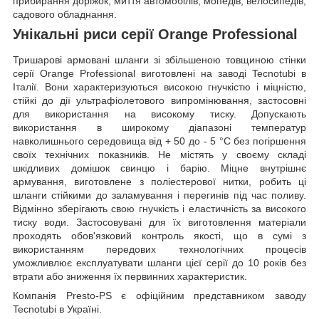
прибирання доріжок, миття автомобілів, мопедів, велосипедів,
садового обладнання.
Унікальні риси серії Orange Professional
Тришарові армовані шланги зі збільшеною товщиною стінки
серії Orange Professional виготовлені на заводі Tecnotubi в
Італії. Вони характеризуються високою гнучкістю і міцністю,
стійкі до дії ультрафіолетового випромінювання, застосовні
для використання на високому тиску. Допускають
використання в широкому діапазоні температур
навколишнього середовища від + 50 до - 5 °C без погіршення
своїх технічних показників. Не містять у своєму складі
шкідливих домішок свинцю і барію. Міцне внутрішнє
армування, виготовлене з поліестерової нитки, робить ці
шланги стійкими до заламування і перегинів під час поливу.
Відмінно зберігають свою гнучкість і еластичність за високого
тиску води. Застосовувані для їх виготовлення матеріали
проходять обов'язковий контроль якості, що в сумі з
використанням передових технологічних процесів
уможливлює експлуатувати шланги цієї серії до 10 років без
втрати або зниження їх первинних характеристик.
Компанія Presto-PS є офіційним представником заводу
Tecnotubi в Україні.