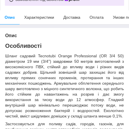
Опис
Характеристики
Доставка
Оплата
Умови п
Опис
Особливості
Шланг садовий Tecnotubi Orange Professional (OR 3/4 50)
діаметром 19 мм (3/4") завдовжки 50 метрів виготовлений з
високоякісного ПВХ, стійкий до впливу води і різних видів
садових добрив. Щільний зовнішній шар захищає його від
впливу прямих сонячних променів, протирання та інших
механічних пошкоджень. Армувальне обплетення середнього
шару виготовлено з міцного синтетичного волокна, що робить
його стійким до навантажень на розрив і дає змогу
використання за тиску води до 12 атмосфер. Гладкий
внутрішній шар мінімально перешкоджає потоку води, не
допускає розмноження бактерій і водоростей. Екологічно
чистий, вміст шкідливих домішок у складі шланга менше 0,1%.
Застосовується для поливу садів, городів, газонів, для